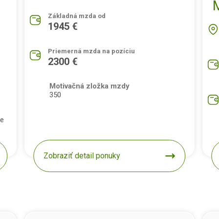
Základná mzda od
1945 €
Priemerná mzda na pozíciu
2300 €
Motivačná zložka mzdy
350
pe
Zobraziť detail ponuky