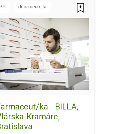
PP
doba neurčitá
Farmaceut/ka - BILLA,
Vlárska-Kramáre,
ratislava