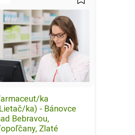
Farmaceut/ka
Lietač/ka) - Bánovce
nad Bebravou,
opoľčany, Zlaté