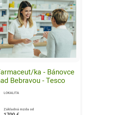
Farmaceut/ka - Bánovce
nad Bebravou - Tesco
LOKALITA
Základná mzda od
1700 €