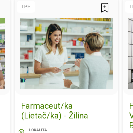
TPP
T
Farmaceut/ka
(Lietač/ka) - Žilina
B
LOKALITA