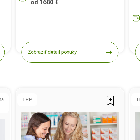
od 1680 €
Zobraziť detail ponuky
na
TPP
T