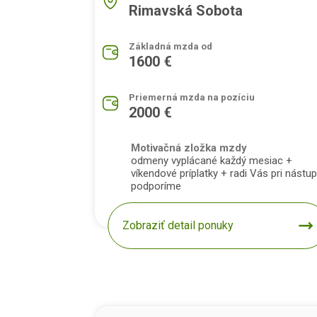
Rimavská Sobota
Základná mzda od
1600 €
Priemerná mzda na pozíciu
2000 €
Motivačná zložka mzdy
odmeny vyplácané každý mesiac +
víkendové príplatky + radi Vás pri nástu
podporíme
Zobraziť detail ponuky