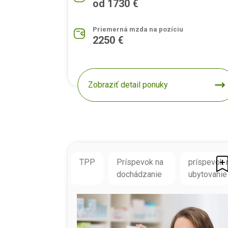
od 1730 €
Priemerná mzda na pozíciu
2250 €
Zobraziť detail ponuky
TPP
Príspevok na
príspevok 
dochádzanie
ubytovanie