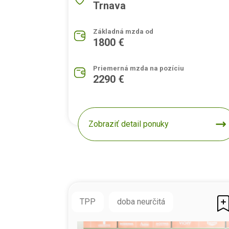
Trnava
Základná mzda od
1800 €
Priemerná mzda na pozíciu
2290 €
Zobraziť detail ponuky
TPP
doba neurčitá