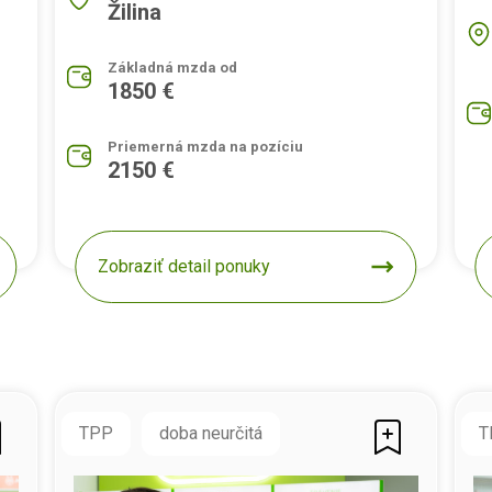
Žilina
Základná mzda od
1850 €
Priemerná mzda na pozíciu
2150 €
Zobraziť detail ponuky
TPP
doba neurčitá
T