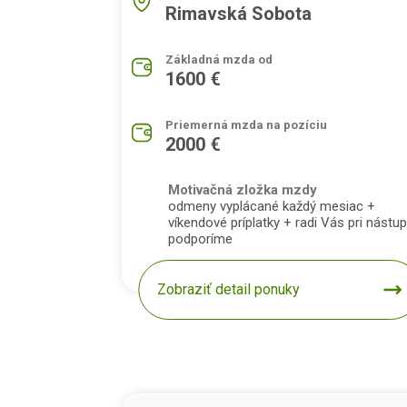
Rimavská Sobota
Základná mzda od
1600 €
Priemerná mzda na pozíciu
2000 €
Motivačná zložka mzdy
odmeny vyplácané každý mesiac +
víkendové príplatky + radi Vás pri nástu
podporíme
Zobraziť detail ponuky