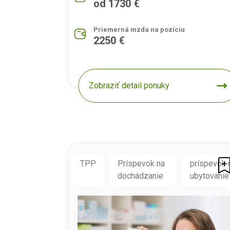
od 1730 €
Priemerná mzda na pozíciu
2250 €
Zobraziť detail ponuky
TPP
Príspevok na
príspevok 
dochádzanie
ubytovanie