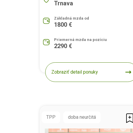
Trnava
Základná mzda od
1800 €
Priemerná mzda na pozíciu
2290 €
Zobraziť detail ponuky
TPP
doba neurčitá