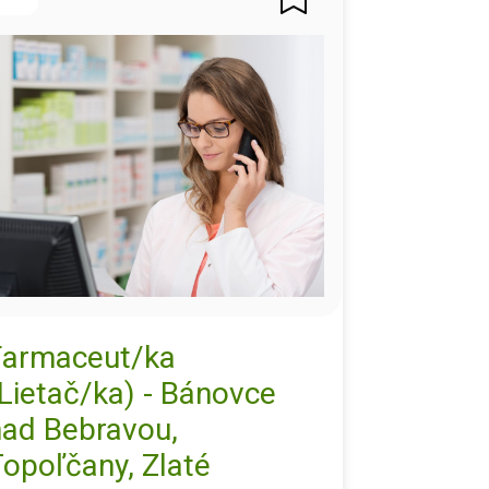
Farmaceut/ka
Lietač/ka) - Bánovce
nad Bebravou,
opoľčany, Zlaté