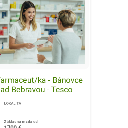
Farmaceut/ka - Bánovce
nad Bebravou - Tesco
LOKALITA
Základná mzda od
1700 €