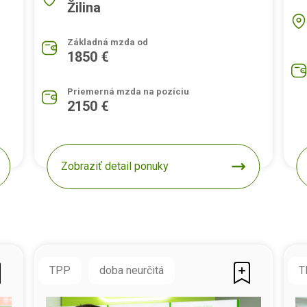
Žilina
Základná mzda od
1850 €
Priemerná mzda na pozíciu
2150 €
Zobraziť detail ponuky
TPP
doba neurčitá
T