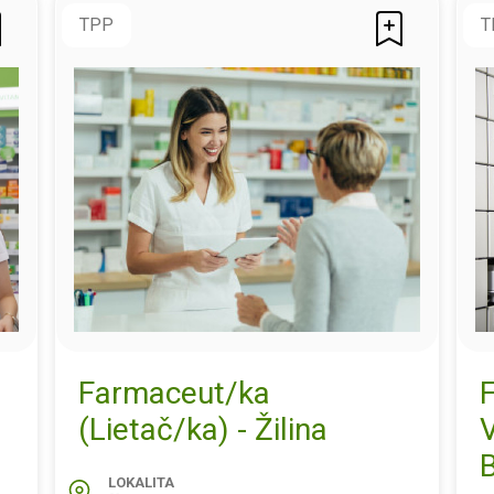
TPP
T
Farmaceut/ka
(Lietač/ka) - Žilina
B
LOKALITA