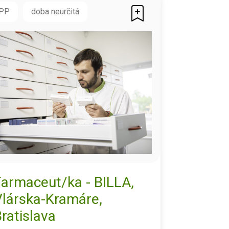
PP
doba neurčitá
Farmaceut/ka - BILLA,
Vlárska-Kramáre,
ratislava