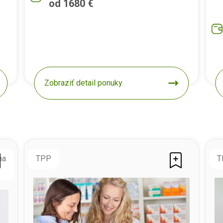
od 1680 €
Zobraziť detail ponuky
na
TPP
T