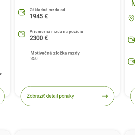
Základná mzda od
1945 €
Priemerná mzda na pozíciu
2300 €
Motivačná zložka mzdy
350
pe
Zobraziť detail ponuky