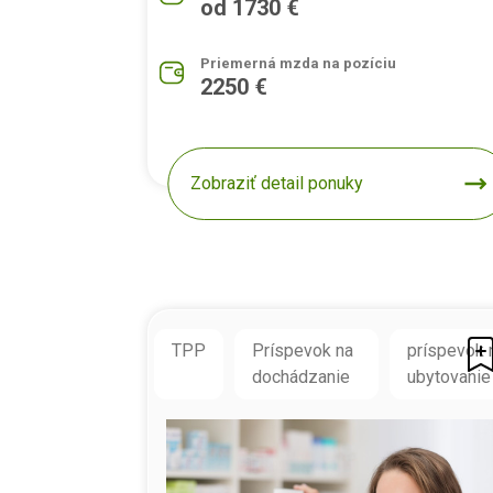
od 1730 €
Priemerná mzda na pozíciu
2250 €
Zobraziť detail ponuky
TPP
Príspevok na
príspevok 
dochádzanie
ubytovanie