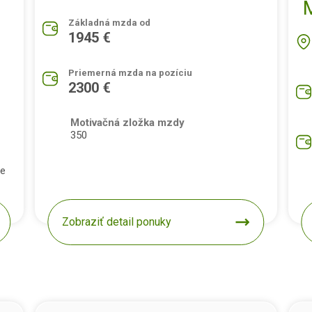
Základná mzda od
1945 €
Priemerná mzda na pozíciu
2300 €
Motivačná zložka mzdy
350
pe
Zobraziť detail ponuky