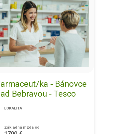
Farmaceut/ka - Bánovce
nad Bebravou - Tesco
LOKALITA
Základná mzda od
1700 €