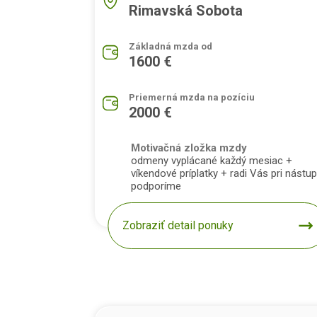
Rimavská Sobota
Základná mzda od
1600 €
Priemerná mzda na pozíciu
2000 €
Motivačná zložka mzdy
odmeny vyplácané každý mesiac +
víkendové príplatky + radi Vás pri nástu
podporíme
Zobraziť detail ponuky