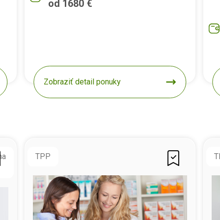
od 1680 €
Zobraziť detail ponuky
na
TPP
T