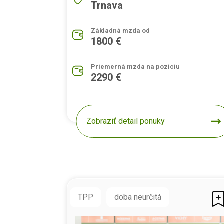
Trnava
Základná mzda od
1800 €
Priemerná mzda na pozíciu
2290 €
Zobraziť detail ponuky
TPP
doba neurčitá