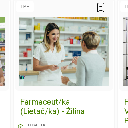
TPP
T
Farmaceut/ka
(Lietač/ka) - Žilina
B
LOKALITA