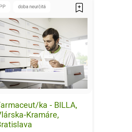
PP
doba neurčitá
Farmaceut/ka - BILLA,
Vlárska-Kramáre,
ratislava