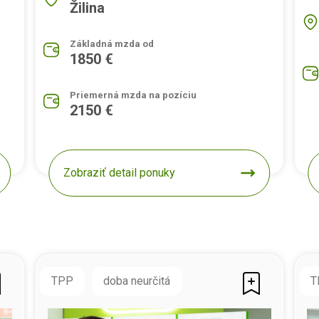
Žilina
Základná mzda od
1850 €
Priemerná mzda na pozíciu
2150 €
Zobraziť detail ponuky
TPP
doba neurčitá
T