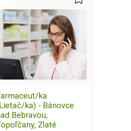
Farmaceut/ka
Lietač/ka) - Bánovce
nad Bebravou,
opoľčany, Zlaté