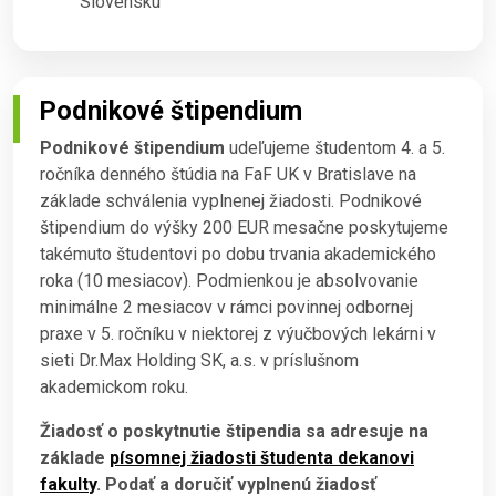
Slovensku
Podnikové štipendium
Podnikové štipendium
udeľujeme študentom 4. a 5.
ročníka denného štúdia na FaF UK v Bratislave na
základe schválenia vyplnenej žiadosti. Podnikové
štipendium do výšky 200 EUR mesačne poskytujeme
takémuto študentovi po dobu trvania akademického
roka (10 mesiacov). Podmienkou je absolvovanie
minimálne 2 mesiacov v rámci povinnej odbornej
praxe v 5. ročníku v niektorej z výučbových lekárni v
sieti Dr.Max Holding SK, a.s. v príslušnom
akademickom roku.
Žiadosť o poskytnutie štipendia sa adresuje na
základe
písomnej žiadosti študenta dekanovi
fakult
y
. Podať a doručiť
vyplnenú žiadosť