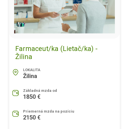
Farmaceut/ka (Lietač/ka) -
Žilina
LOKALITA
Žilina
Základná mzda od
1850 €
Priemerná mzda na pozíciu
2150 €