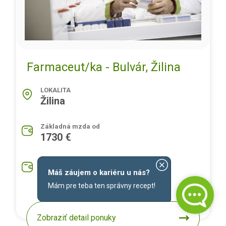
Farmaceut/ka - Bulvár, Žilina
LOKALITA
Žilina
Základná mzda od
1730 €
Priemerná mzda na pozíciu
1930 €
Máš záujem o kariéru u nás?
Mám pre teba ten správny recept!
Zobraziť detail ponuky