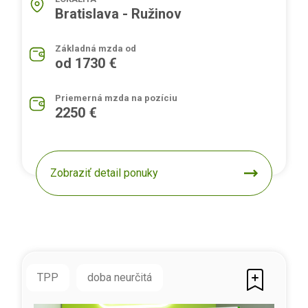
Bratislava - Ružinov
Základná mzda od
od 1730 €
Priemerná mzda na pozíciu
2250 €
Zobraziť detail ponuky
TPP
doba neurčitá