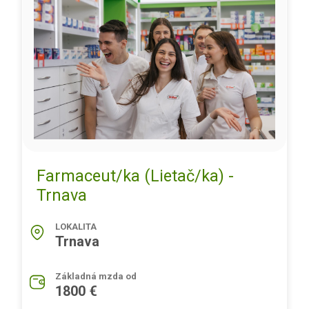
Farmaceut/ka (Lietač/ka) -
Trnava
LOKALITA
Trnava
Základná mzda od
1800 €