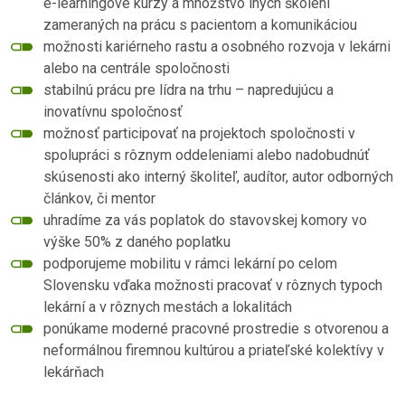
e-learningové kurzy a množstvo iných školení
zameraných na prácu s pacientom a komunikáciou
možnosti kariérneho rastu a osobného rozvoja v lekárni
alebo na centrále spoločnosti
stabilnú prácu pre lídra na trhu – napredujúcu a
inovatívnu spoločnosť
možnosť participovať na projektoch spoločnosti v
spolupráci s rôznym oddeleniami alebo nadobudnúť
skúsenosti ako interný školiteľ, audítor, autor odborných
článkov, či mentor
uhradíme za vás poplatok do stavovskej komory vo
výške 50% z daného poplatku
podporujeme mobilitu v rámci lekární po celom
Slovensku vďaka možnosti pracovať v rôznych typoch
lekární a v rôznych mestách a lokalitách
ponúkame moderné pracovné prostredie s otvorenou a
neformálnou firemnou kultúrou a priateľské kolektívy v
lekárňach