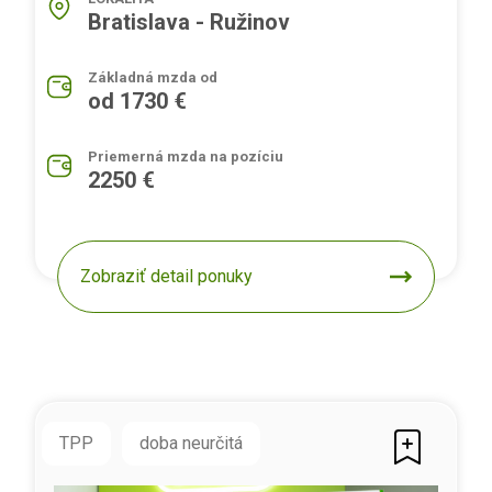
Bratislava - Ružinov
Základná mzda od
od 1730 €
Priemerná mzda na pozíciu
2250 €
Zobraziť detail ponuky
TPP
doba neurčitá