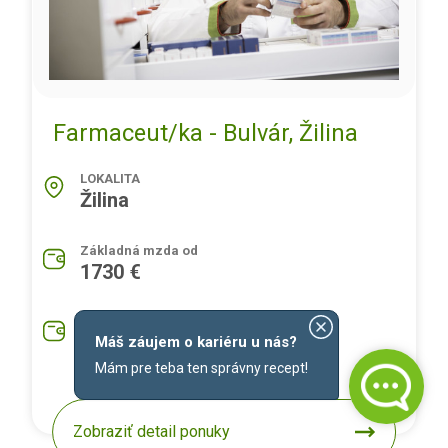
Farmaceut/ka - Bulvár, Žilina
LOKALITA
Žilina
Základná mzda od
1730 €
Priemerná mzda na pozíciu
1930 €
Máš záujem o kariéru u nás?
Mám pre teba ten správny recept!
Zobraziť detail ponuky