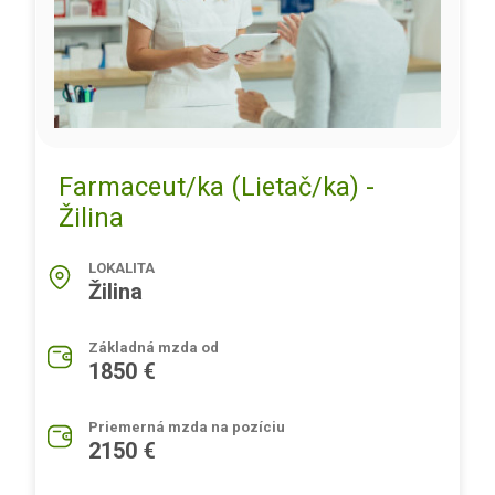
Farmaceut/ka (Lietač/ka) -
Žilina
LOKALITA
Žilina
Základná mzda od
1850 €
Priemerná mzda na pozíciu
2150 €