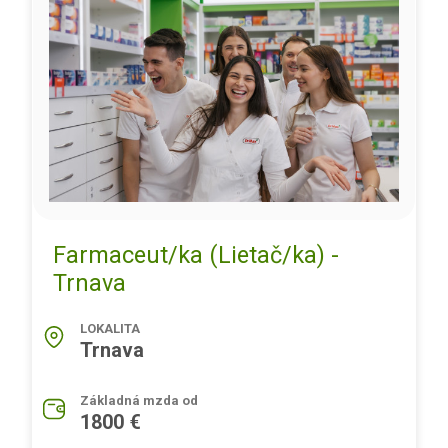
Farmaceut/ka (Lietač/ka) -
Trnava
LOKALITA
Trnava
Základná mzda od
1800 €