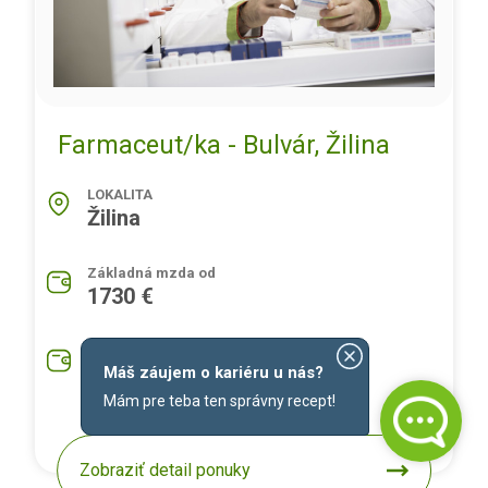
Farmaceut/ka - Bulvár, Žilina
LOKALITA
Žilina
Základná mzda od
1730 €
Priemerná mzda na pozíciu
1930 €
Máš záujem o kariéru u nás?
Mám pre teba ten správny recept!
Zobraziť detail ponuky