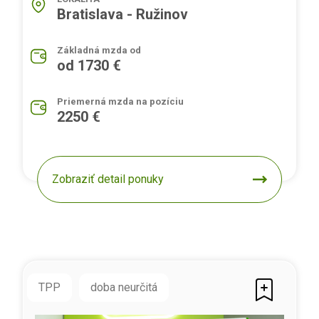
Bratislava - Ružinov
Základná mzda od
od 1730 €
Priemerná mzda na pozíciu
2250 €
Zobraziť detail ponuky
TPP
doba neurčitá