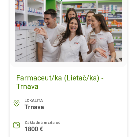
Farmaceut/ka (Lietač/ka) -
Trnava
LOKALITA
Trnava
Základná mzda od
1800 €