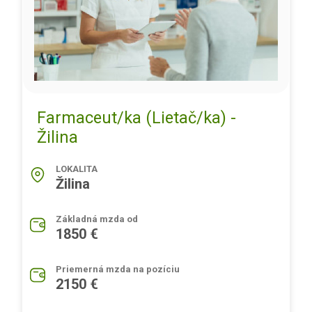
Farmaceut/ka (Lietač/ka) -
Žilina
LOKALITA
Žilina
Základná mzda od
1850 €
Priemerná mzda na pozíciu
2150 €