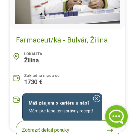
Farmaceut/ka - Bulvár, Žilina
LOKALITA
Žilina
Základná mzda od
1730 €
Priemerná mzda na pozíciu
1930 €
Máš záujem o kariéru u nás?
Mám pre teba ten správny recept!
Zobraziť detail ponuky