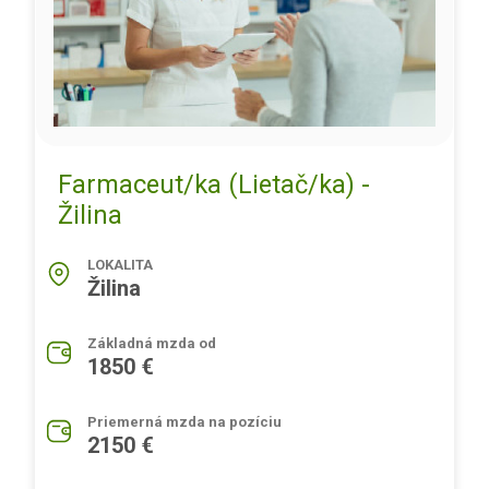
Farmaceut/ka (Lietač/ka) -
Žilina
LOKALITA
Žilina
Základná mzda od
1850 €
Priemerná mzda na pozíciu
2150 €