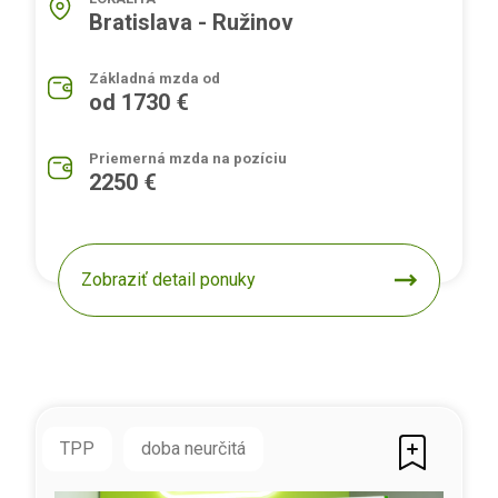
Bratislava - Ružinov
Základná mzda od
od 1730 €
Priemerná mzda na pozíciu
2250 €
Zobraziť detail ponuky
TPP
doba neurčitá