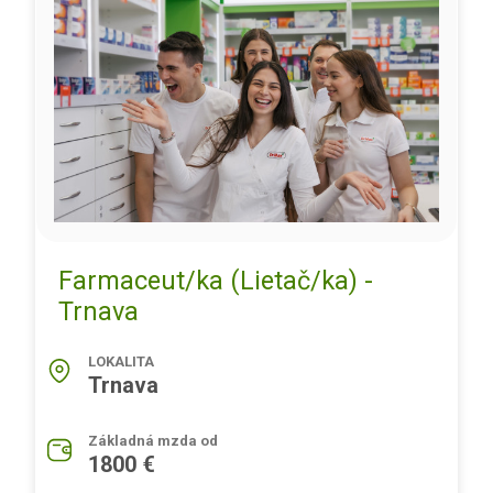
Farmaceut/ka (Lietač/ka) -
Trnava
LOKALITA
Trnava
Základná mzda od
1800 €