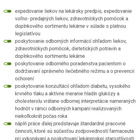
expedovanie liekov na lekársky predpis, expedovanie
voľno- predajných liekov, zdravotníckych pomôcok a
doplnkového sortimentu lekárne v súlade s platnou
legislatívou
poskytovanie odborných informácií ohľadom liekov,
zdravotníckych pomôcok, dietetických potravín a
doplnkového sortimentu lekárne
poskytovanie odborného poradenstva pacientom o
dodržiavaní správneho liečebného režimu a o prevencii
ochorení
poskytovanie konzultácií ohľadom diabetu, vysokého
krvného tlaku a aktívne meranie hladín glukózy a
cholesterolu vrátane odbornej interpretácie nameraných
hodnôt v rámci odborných kampaní realizovaných
niekoľkokrát počas roka
náplň práce ďalej predstavuje štandardné pracovné
činnosti, ktoré sú súčasťou zodpovedností farmaceuta
pri vykonávaní a poskytovaní lekárenskej starostlivosti