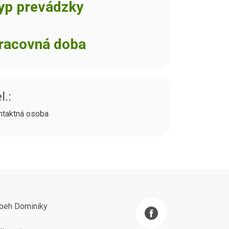
yp prevádzky
racovná doba
l.:
ntaktná osoba
íbeh Dominiky