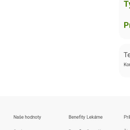
T
P
Te
Ko
Naše hodnoty
Benefity Lekárne
Pr