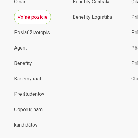
O nás
Benefity Centrála
Čit
Voľné pozície
Benefity Logistika
Prí
Poslať životopis
Prí
Agent
Pô
Benefity
Pr
Kariérny rast
Ch
Pre študentov
Odporuč nám
kandidátov