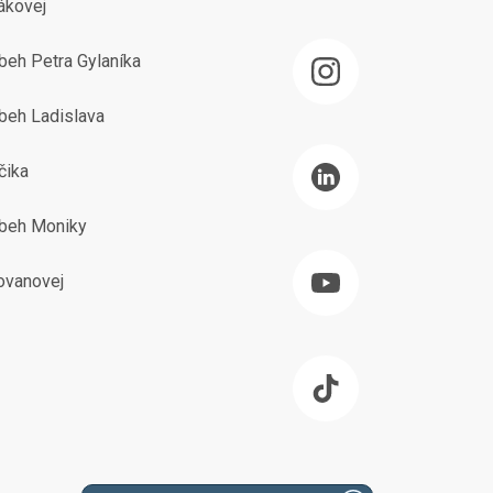
ákovej
beh Petra Gylaníka
beh Ladislava
čika
íbeh Moniky
ovanovej