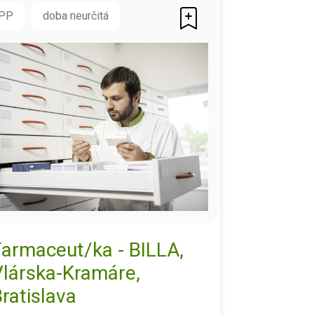
PP
doba neurčitá
Farmaceut/ka - BILLA,
Vlárska-Kramáre,
ratislava