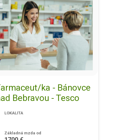
Farmaceut/ka - Bánovce
nad Bebravou - Tesco
LOKALITA
Základná mzda od
1700 €