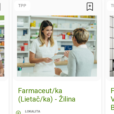
TPP
T
Farmaceut/ka
(Lietač/ka) - Žilina
B
LOKALITA