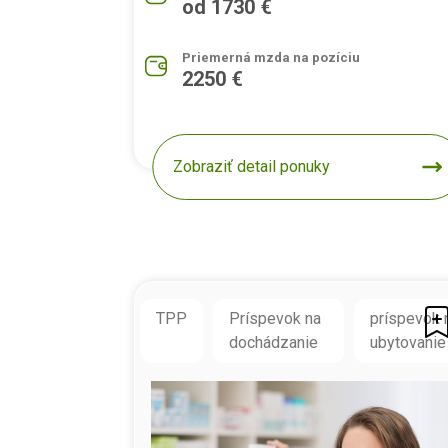
od 1730 €
Priemerná mzda na pozíciu
2250 €
Zobraziť detail ponuky
TPP
Príspevok na
príspevok 
dochádzanie
ubytovanie