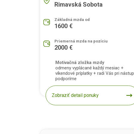
Rimavská Sobota
Základná mzda od
1600 €
Priemerná mzda na pozíciu
2000 €
Motivačná zložka mzdy
odmeny vyplácané každý mesiac +
víkendové príplatky + radi Vás pri nástu
podporíme
Zobraziť detail ponuky