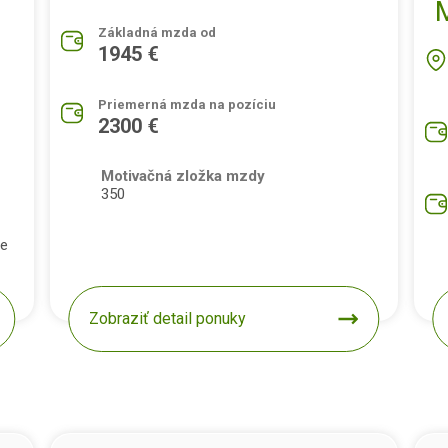
Základná mzda od
1945 €
Priemerná mzda na pozíciu
2300 €
Motivačná zložka mzdy
350
pe
Zobraziť detail ponuky