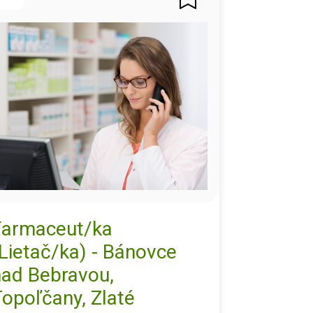
Farmaceut/ka
Lietač/ka) - Bánovce
nad Bebravou,
opoľčany, Zlaté