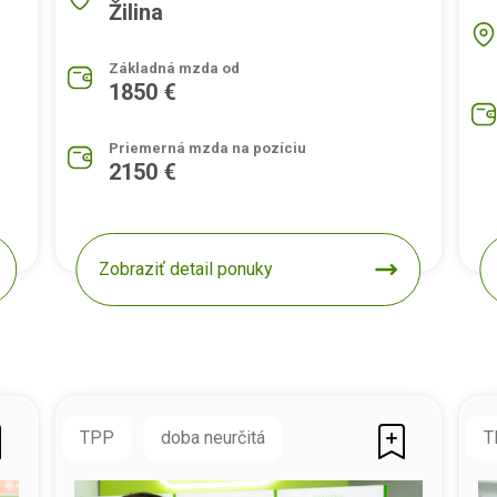
Žilina
Základná mzda od
1850 €
Priemerná mzda na pozíciu
2150 €
Zobraziť detail ponuky
TPP
doba neurčitá
T