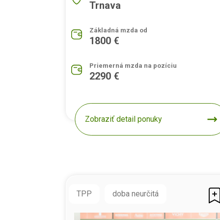
Trnava
Základná mzda od
1800 €
Priemerná mzda na pozíciu
2290 €
Zobraziť detail ponuky
TPP
doba neurčitá