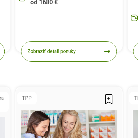
od 1680 €
Zobraziť detail ponuky
na
TPP
T