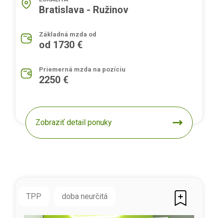
Bratislava - Ružinov
Základná mzda od
od 1730 €
Priemerná mzda na pozíciu
2250 €
Zobraziť detail ponuky
TPP
doba neurčitá