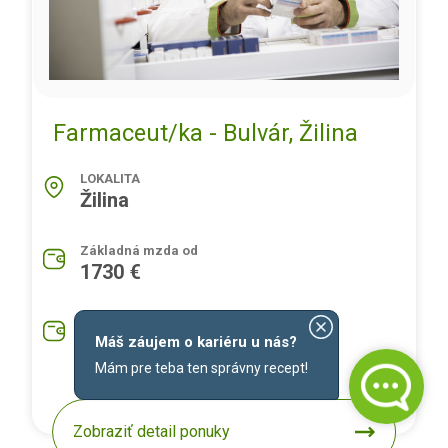
Farmaceut/ka - Bulvár, Žilina
LOKALITA
Žilina
Základná mzda od
1730 €
Priemerná mzda na pozíciu
1930 €
Máš záujem o kariéru u nás?
Mám pre teba ten správny recept!
Zobraziť detail ponuky