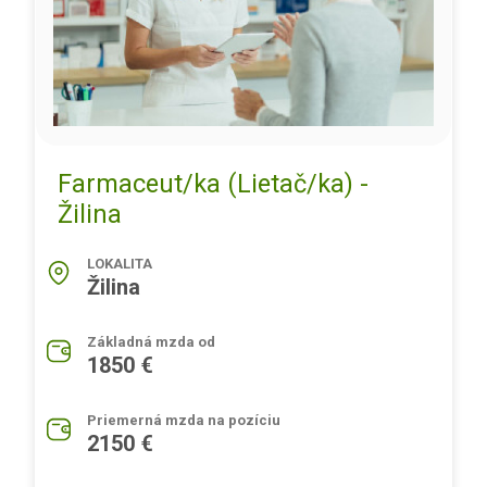
Farmaceut/ka (Lietač/ka) -
Žilina
LOKALITA
Žilina
Základná mzda od
1850 €
Priemerná mzda na pozíciu
2150 €