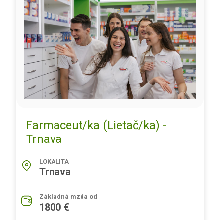
Farmaceut/ka (Lietač/ka) -
Trnava
LOKALITA
Trnava
Základná mzda od
1800 €