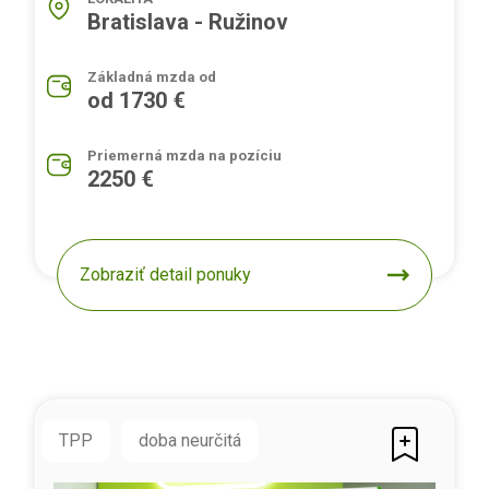
Bratislava - Ružinov
Základná mzda od
od 1730 €
Priemerná mzda na pozíciu
2250 €
Zobraziť detail ponuky
TPP
doba neurčitá