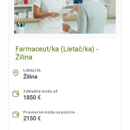
Farmaceut/ka (Lietač/ka) -
Žilina
LOKALITA
Žilina
Základná mzda od
1850 €
Priemerná mzda na pozíciu
2150 €