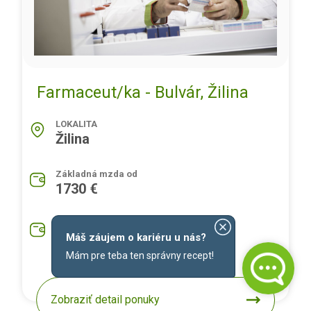
Farmaceut/ka - Bulvár, Žilina
LOKALITA
Žilina
Základná mzda od
1730 €
Priemerná mzda na pozíciu
1930 €
Máš záujem o kariéru u nás?
Mám pre teba ten správny recept!
Zobraziť detail ponuky