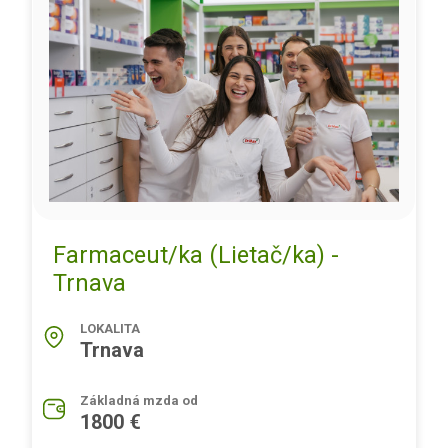
Farmaceut/ka (Lietač/ka) -
Trnava
LOKALITA
Trnava
Základná mzda od
1800 €