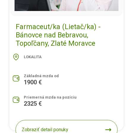
Farmaceut/ka (Lietač/ka) -
Bánovce nad Bebravou,
Topoľčany, Zlaté Moravce
LOKALITA
Základná mzda od
1900 €
Priemerná mzda na pozíciu
2325 €
Zobraziť detail ponuky