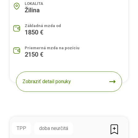
LOKALITA
Žilina
Základná mzda od
1850 €
Priemerná mzda na pozíciu
2150 €
Zobraziť detail ponuky
TPP
doba neurčitá