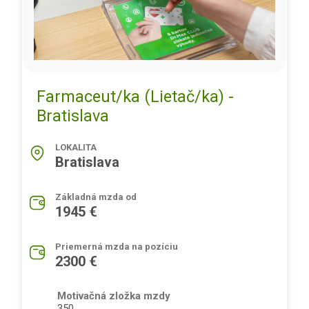
Farmaceut/ka (Lietač/ka) -
Bratislava
LOKALITA
Bratislava
Základná mzda od
1945 €
Priemerná mzda na pozíciu
2300 €
Motivačná zložka mzdy
350