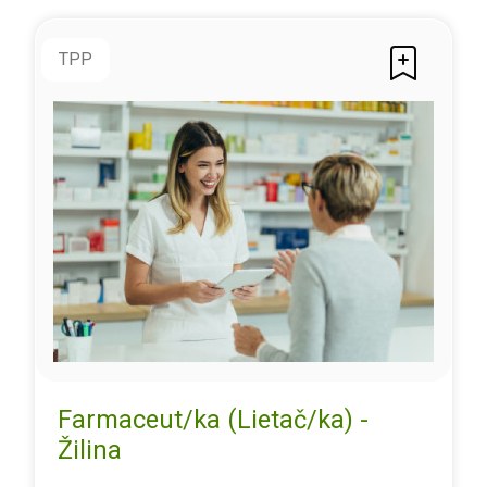
TPP
Farmaceut/ka (Lietač/ka) -
Žilina