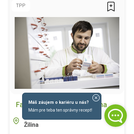
TPP
Máš záujem o kariéru u nás?
Farmaceut/ka - Bulvár, Žilina
Mám pre teba ten správny recept!
LOKALITA
Žilina