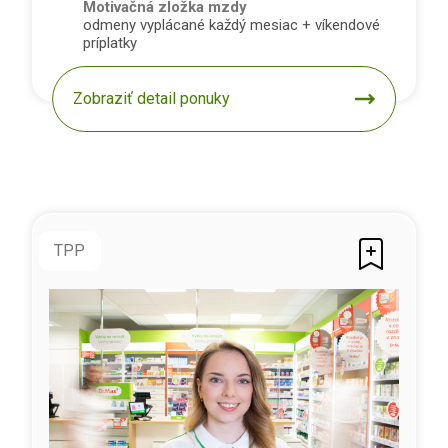
Motivačná zložka mzdy
odmeny vyplácané každý mesiac + víkendové
príplatky
Zobraziť detail ponuky
TPP