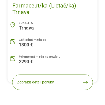
Farmaceut/ka (Lietač/ka) -
Trnava
LOKALITA
Trnava
Základná mzda od
1800 €
Priemerná mzda na pozíciu
2290 €
Zobraziť detail ponuky