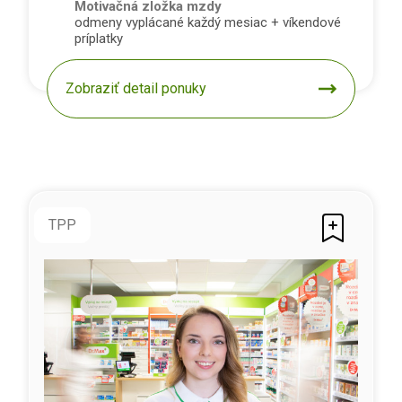
Motivačná zložka mzdy
odmeny vyplácané každý mesiac + víkendové
príplatky
Zobraziť detail ponuky
TPP