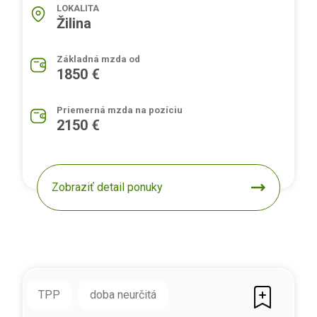
LOKALITA
Žilina
Základná mzda od
1850 €
Priemerná mzda na pozíciu
2150 €
Zobraziť detail ponuky
TPP
doba neurčitá