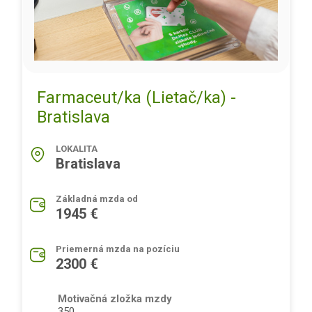
Farmaceut/ka (Lietač/ka) -
Bratislava
LOKALITA
Bratislava
Základná mzda od
1945 €
Priemerná mzda na pozíciu
2300 €
Motivačná zložka mzdy
350