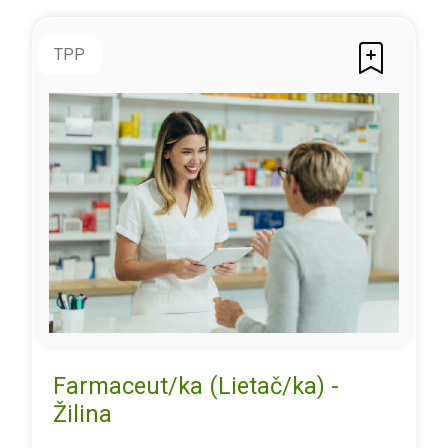
TPP
Farmaceut/ka (Lietač/ka) -
Žilina