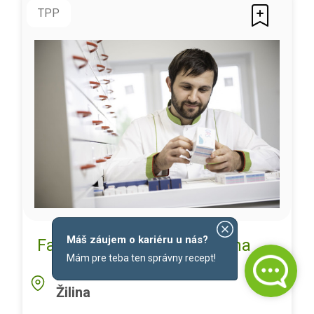
TPP
Máš záujem o kariéru u nás?
Farmaceut/ka - Bulvár, Žilina
Mám pre teba ten správny recept!
LOKALITA
Žilina