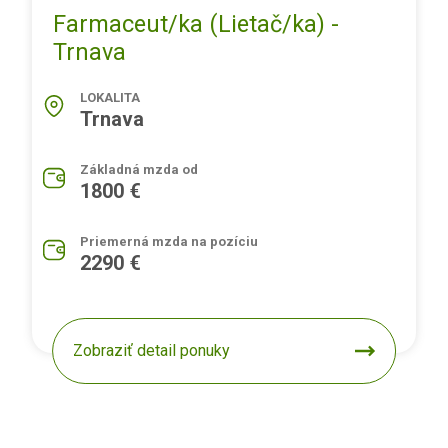
Farmaceut/ka (Lietač/ka) -
Trnava
LOKALITA
Trnava
Základná mzda od
1800 €
Priemerná mzda na pozíciu
2290 €
Zobraziť detail ponuky