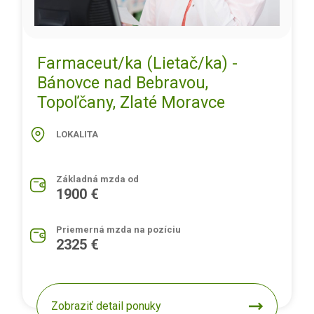
Farmaceut/ka (Lietač/ka) -
Bánovce nad Bebravou,
Topoľčany, Zlaté Moravce
LOKALITA
Základná mzda od
1900 €
Priemerná mzda na pozíciu
2325 €
Zobraziť detail ponuky