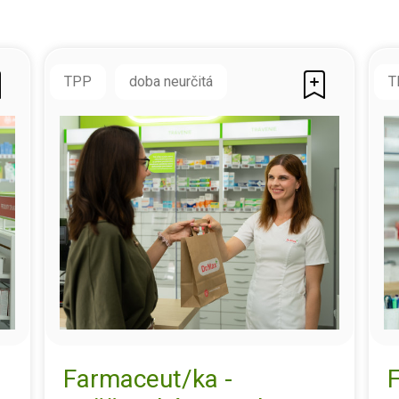
TPP
doba neurčitá
T
Farmaceut/ka -