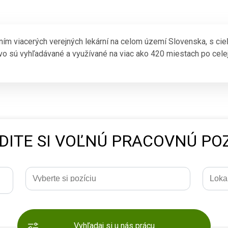
ním viacerých verejných lekární na celom území Slovenska, s cie
o sú vyhľadávané a využívané na viac ako 420 miestach po celej
DITE SI VOĽNÚ PRACOVNÚ POZ
Vyhľadaj si u nás prácu