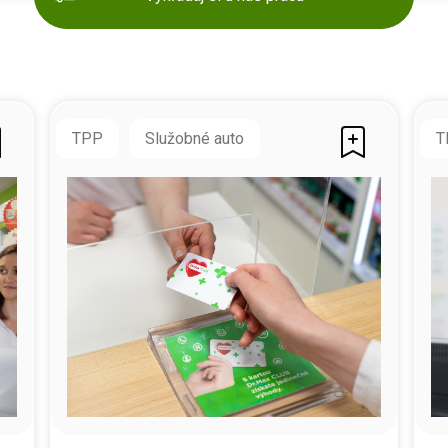
TPP
Služobné auto
T