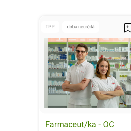
TPP
doba neurčitá
Farmaceut/ka - OC