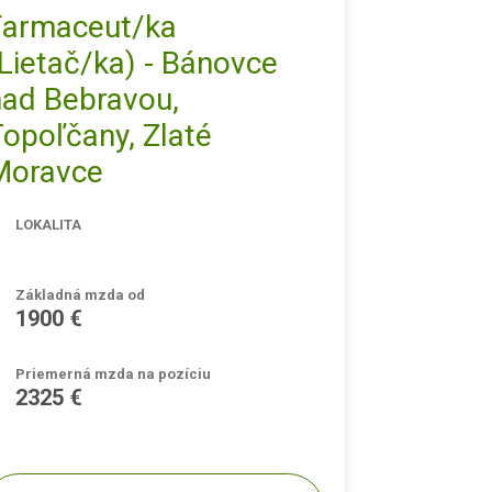
Farmaceut/ka
Lietač/ka) - Bánovce
nad Bebravou,
opoľčany, Zlaté
Moravce
LOKALITA
Základná mzda od
1900 €
Priemerná mzda na pozíciu
2325 €