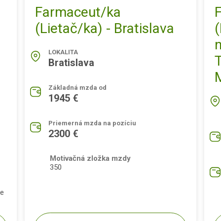
Farmaceut/ka
(Lietač/ka) - Bratislava
(
LOKALITA
T
Bratislava
Základná mzda od
1945 €
Priemerná mzda na pozíciu
2300 €
Motivačná zložka mzdy
350
pe