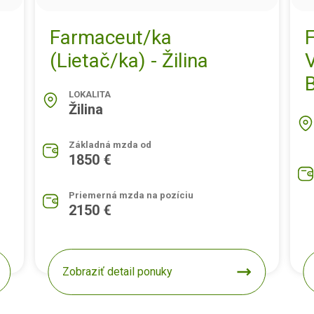
Farmaceut/ka
(Lietač/ka) - Žilina
B
LOKALITA
Žilina
Základná mzda od
1850 €
Priemerná mzda na pozíciu
2150 €
Zobraziť detail ponuky