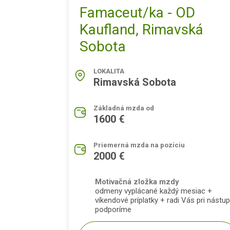
Famaceut/ka - OD
Kaufland, Rimavská
Sobota
LOKALITA
Rimavská Sobota
Základná mzda od
1600 €
Priemerná mzda na pozíciu
2000 €
Motivačná zložka mzdy
odmeny vyplácané každý mesiac +
víkendové príplatky + radi Vás pri nástu
podporíme