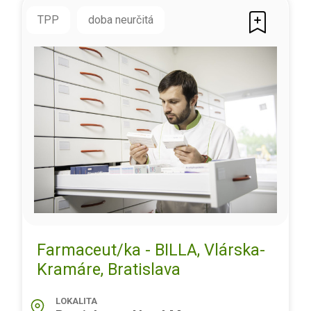
TPP
doba neurčitá
Farmaceut/ka - BILLA, Vlárska-
Kramáre, Bratislava
LOKALITA