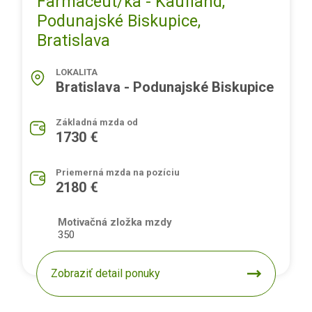
Farmaceut/ka - Kaufland,
Podunajské Biskupice,
Bratislava
LOKALITA
Bratislava - Podunajské Biskupice
Základná mzda od
1730 €
Priemerná mzda na pozíciu
2180 €
Motivačná zložka mzdy
350
Zobraziť detail ponuky