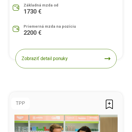
Základná mzda od
1730 €
Priemerná mzda na pozíciu
2200 €
Zobraziť detail ponuky
TPP