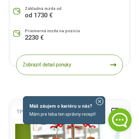
Základná mzda od
od 1730 €
Priemerná mzda na pozíciu
2230 €
Zobraziť detail ponuky
Máš záujem o kariéru u nás?
TPP
doba neurčitá
Mám pre teba ten správny recept!