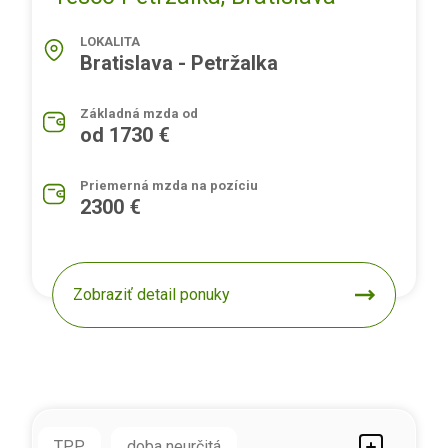
LOKALITA
Bratislava - Petržalka
Základná mzda od
od 1730 €
Priemerná mzda na pozíciu
2300 €
Zobraziť detail ponuky
TPP
doba neurčitá