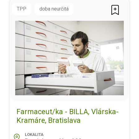
TPP
doba neurčitá
Farmaceut/ka - BILLA, Vlárska-
Kramáre, Bratislava
LOKALITA