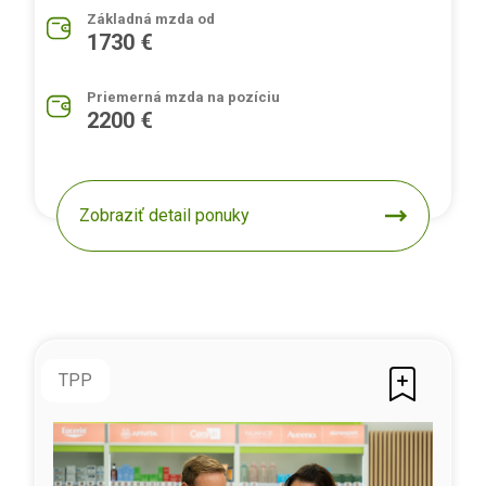
Základná mzda od
1730 €
Priemerná mzda na pozíciu
2200 €
Zobraziť detail ponuky
TPP