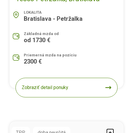
LOKALITA
Bratislava - Petržalka
Základná mzda od
od 1730 €
Priemerná mzda na pozíciu
2300 €
Zobraziť detail ponuky
TPP
doba neurčitá