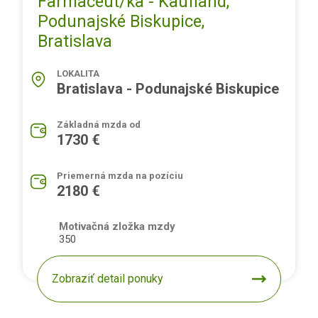
Farmaceut/ka - Kaufland,
Podunajské Biskupice,
Bratislava
LOKALITA
Bratislava - Podunajské Biskupice
Základná mzda od
1730 €
Priemerná mzda na pozíciu
2180 €
Motivačná zložka mzdy
350
Zobraziť detail ponuky