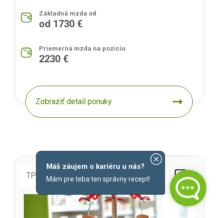
Základná mzda od
od 1730 €
Priemerná mzda na pozíciu
2230 €
Zobraziť detail ponuky
Máš záujem o kariéru u nás?
TPP
doba neurčitá
Mám pre teba ten správny recept!