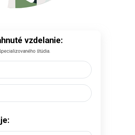
ahnuté vzdelanie:
špecializovaného štúdia.
je: