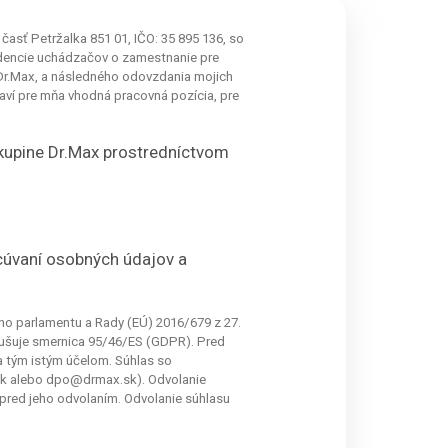
 časť Petržalka 851 01, IČO: 35 895 136, so
idencie uchádzačov o zamestnanie pre
 Dr.Max, a následného odovzdania mojich
aví pre mňa vhodná pracovná pozícia, pre
kupine Dr.Max prostredníctvom
úvaní osobných údajov a
ho parlamentu a Rady (EÚ) 2016/679 z 27.
rušuje smernica 95/46/ES (GDPR). Pred
a tým istým účelom. Súhlas so
sk alebo dpo@drmax.sk). Odvolanie
pred jeho odvolaním. Odvolanie súhlasu