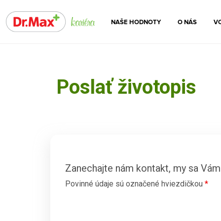
NAŠE HODNOTY
O NÁS
VO
Poslať životopis
Zanechajte nám kontakt, my sa Vá
Povinné údaje sú označené hviezdičkou
*