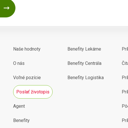
Naše hodnoty
Benefity Lekárne
Pr
O nás
Benefity Centrála
Čit
Voľné pozície
Benefity Logistika
Prí
Poslať životopis
Prí
Agent
Pô
Benefity
Pr