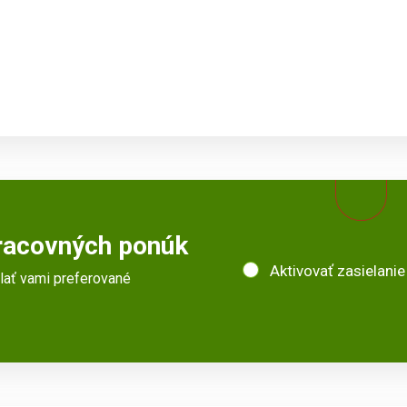
racovných ponúk
Aktivovať zasielanie
elať vami preferované