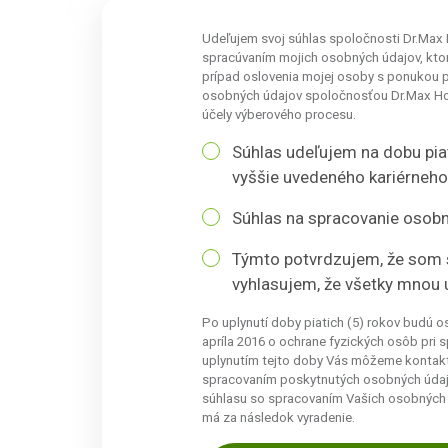
Udeľujem svoj súhlas spoločnosti Dr.Max Hol
spracúvaním mojich osobných údajov, ktor
prípad oslovenia mojej osoby s ponukou p
osobných údajov spoločnosťou Dr.Max Hold
účely výberového procesu.
Súhlas udeľujem na dobu pia
vyššie uvedeného kariérneho
Súhlas na spracovanie osobn
Týmto potvrdzujem, že som 
vyhlasujem, že všetky mnou 
Po uplynutí doby piatich (5) rokov budú 
apríla 2016 o ochrane fyzických osôb pri
uplynutím tejto doby Vás môžeme kontakto
spracovaním poskytnutých osobných údaj
súhlasu so spracovaním Vašich osobných 
má za následok vyradenie.