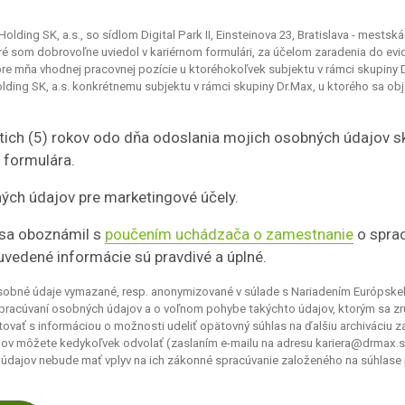
ding SK, a.s., so sídlom Digital Park II, Einsteinova 23, Bratislava - mestská
é som dobrovoľne uviedol v kariérnom formulári, za účelom zaradenia do ev
re mňa vhodnej pracovnej pozície u ktoréhokoľvek subjektu v rámci skupiny
ing SK, a.s. konkrétnemu subjektu v rámci skupiny Dr.Max, u ktorého sa obj
tich (5) rokov odo dňa odoslania mojich osobných údajov s
 formulára.
ých údajov pre marketingové účely.
sa oboznámil s
poučením uchádzača o zamestnanie
o sprac
uvedené informácie sú pravdivé a úplné.
osobné údaje vymazané, resp. anonymizované v súlade s Nariadením Európske
 spracúvaní osobných údajov a o voľnom pohybe takýchto údajov, ktorým sa z
vať s informáciou o možnosti udeliť opätovný súhlas na ďalšiu archiváciu z
ov môžete kedykoľvek odvolať (zaslaním e-mailu na adresu kariera@drmax.
údajov nebude mať vplyv na ich zákonné spracúvanie založeného na súhlase 