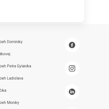
íbeh Dominiky
ákovej
beh Petra Gylaníka
beh Ladislava
čika
íbeh Moniky