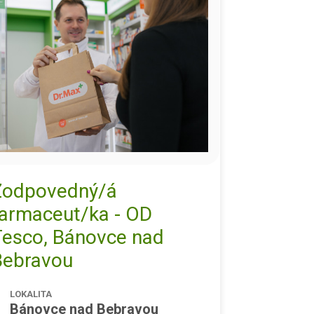
Zodpovedný/á
farmaceut/ka - OD
Tesco, Bánovce nad
Bebravou
LOKALITA
Bánovce nad Bebravou