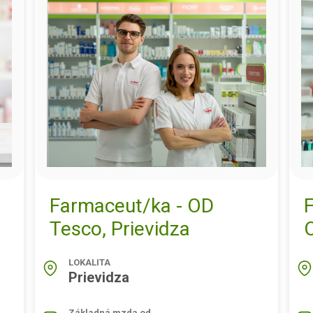
Farmaceut/ka - OD
F
Tesco, Prievidza
LOKALITA
Prievidza
Základná mzda od