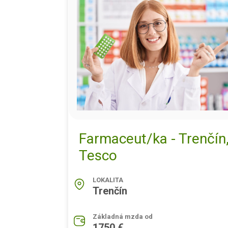
Farmaceut/ka - Trenčín
Tesco
LOKALITA
Trenčín
Základná mzda od
1750 €