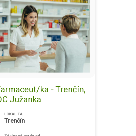
armaceut/ka - Trenčín,
OC Južanka
LOKALITA
Trenčín
Základná mzda od