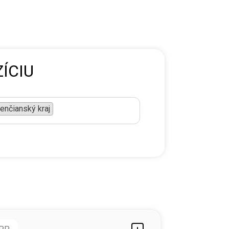
ÍCIU
renčianský kraj