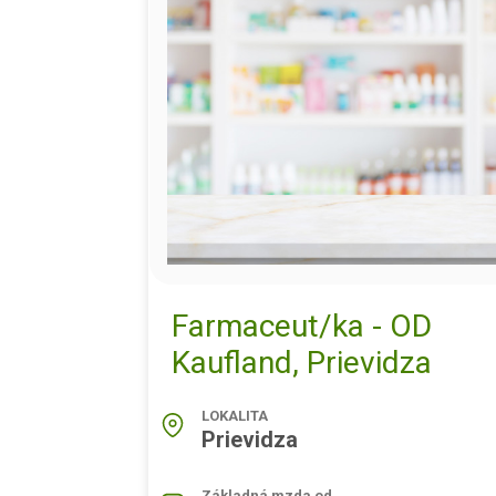
Farmaceut/ka - OD
Kaufland, Prievidza
LOKALITA
Prievidza
Základná mzda od