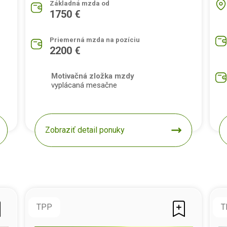
Základná mzda od
1750 €
Priemerná mzda na pozíciu
2200 €
Motivačná zložka mzdy
vyplácaná mesačne
Zobraziť detail ponuky
TPP
T