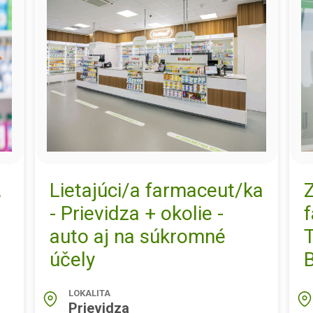
,
Lietajúci/a farmaceut/ka
- Prievidza + okolie -
auto aj na súkromné
účely
LOKALITA
Prievidza