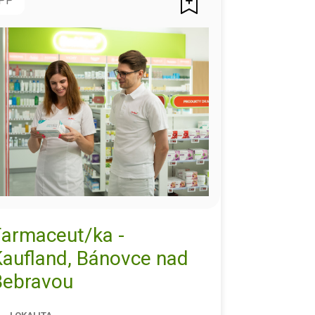
PP
Farmaceut/ka -
Kaufland, Bánovce nad
Bebravou