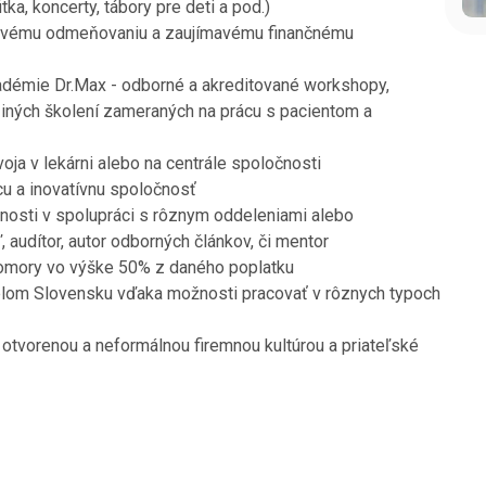
ka, koncerty, tábory pre deti a pod.)
livému odmeňovaniu a zaujímavému finančnému
adémie Dr.Max - odborné a akreditované workshopy,
 iných školení zameraných na prácu s pacientom a
ja v lekárni alebo na centrále spoločnosti
úcu a inovatívnu spoločnosť
nosti v spolupráci s rôznym oddeleniami alebo
 audítor, autor odborných článkov, či mentor
komory vo výške 50% z daného poplatku
celom Slovensku vďaka možnosti pracovať v rôznych typoch
tvorenou a neformálnou firemnou kultúrou a priateľské