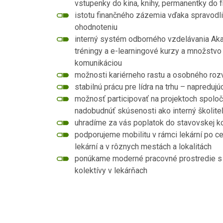
vstupenky do kina, knihy, permanentky do fit
istotu finančného zázemia vďaka spravod
ohodnoteniu
interný systém odborného vzdelávania Ak
tréningy a e-learningové kurzy a množstvo
komunikáciou
možnosti kariérneho rastu a osobného rozvo
stabilnú prácu pre lídra na trhu – napreduj
možnosť participovať na projektoch spoloč
nadobudnúť skúsenosti ako interný školiteľ,
uhradíme za vás poplatok do stavovskej 
podporujeme mobilitu v rámci lekární po 
lekární a v rôznych mestách a lokalitách
ponúkame moderné pracovné prostredie s o
kolektívy v lekárňach