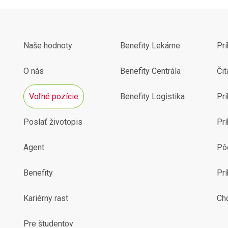
Naše hodnoty
Benefity Lekárne
Pr
O nás
Benefity Centrála
Čit
Voľné pozície
Benefity Logistika
Prí
Poslať životopis
Prí
Agent
Pô
Benefity
Pr
Kariérny rast
Ch
Pre študentov