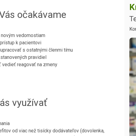
K
d Vás očakávame
Te
Ko
sť novým vedomostiam
prístup k pacientovi
lupracovať s ostatnými členmi tímu
 stanovených pravidiel
sť vedieť reagovať na zmeny
ás využívať
nania
fitov od viac než tisícky dodávateľov (dovolenka,