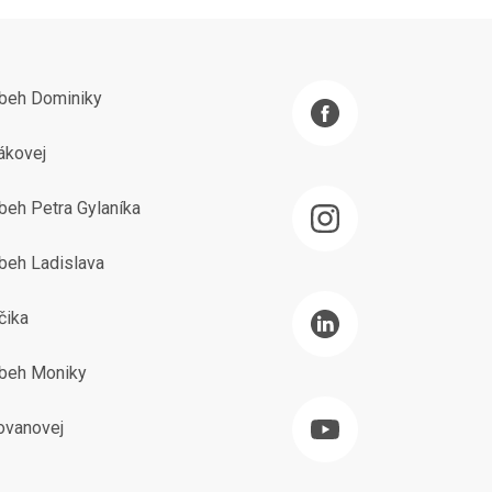
íbeh Dominiky
ákovej
beh Petra Gylaníka
beh Ladislava
čika
íbeh Moniky
ovanovej