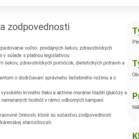
 a zodpovednosti
T
Pl
xpedovanie voľno- predajných liekov, zdravotníckych
v súlade s platnou legislatívou
T
 liekov, zdravotníckych pomôcok, dietetických potravín a
Ob
entom o dodržiavaní správneho liečebného režimu a o
 vysokého krvného tlaku a aktívne meranie hladín glukózy a
P
ie nameraných hodnôt v rámci odborných kampaní
Nák
pracovné činnosti, ktoré sú súčasťou zodpovedností
kárenskej starostlivosti
K