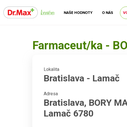
NAŠE HODNOTY
O NÁS
V
Farmaceut/ka - B
Lokalita
Bratislava - Lamač
Adresa
Bratislava, BORY MA
Lamač 6780