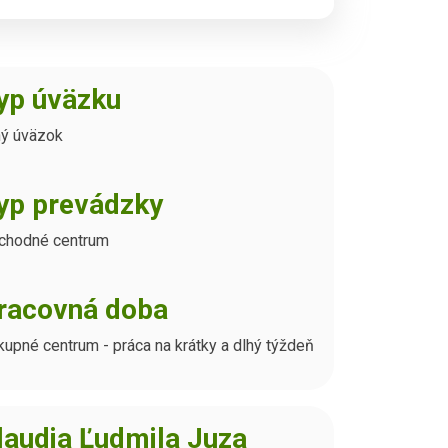
yp úväzku
ný úväzok
yp prevádzky
chodné centrum
racovná doba
upné centrum - práca na krátky a dlhý týždeň
laudia Ľudmila Juza