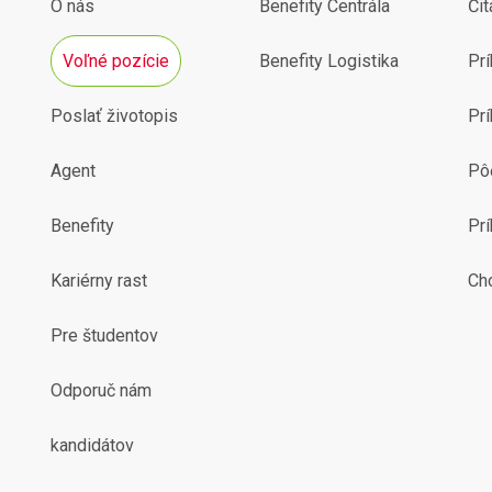
O nás
Benefity Centrála
Čit
Voľné pozície
Benefity Logistika
Prí
Poslať životopis
Prí
Agent
Pô
Benefity
Pr
Kariérny rast
Ch
Pre študentov
Odporuč nám
kandidátov