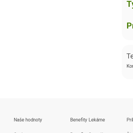
T
P
Te
Ko
Naše hodnoty
Benefity Lekárne
Pr