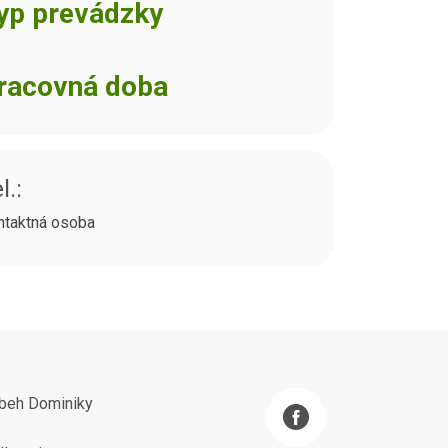
yp prevádzky
racovná doba
l.:
ntaktná osoba
íbeh Dominiky