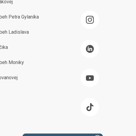
ákovej
beh Petra Gylaníka
beh Ladislava
čika
íbeh Moniky
ovanovej