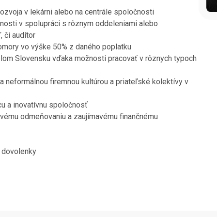
zvoja v lekárni alebo na centrále spoločnosti
nosti v spolupráci s rôznym oddeleniami alebo
 či audítor
komory vo výške 50% z daného poplatku
celom Slovensku vďaka možnosti pracovať v rôznych typoch
 neformálnou firemnou kultúrou a priateľské kolektívy v
úcu a inovatívnu spoločnosť
livému odmeňovaniu a zaujímavému finančnému
c dovolenky