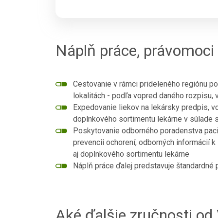
Náplň práce, právomoci
Cestovanie v rámci prideleného regiónu pod
lokalitách - podľa vopred daného rozpisu, 
Expedovanie liekov na lekársky predpis, v
doplnkového sortimentu lekárne v súlade s
Poskytovanie odborného poradenstva paci
prevencii ochorení, odborných informácií 
aj doplnkového sortimentu lekárne
Náplň práce ďalej predstavuje štandardné p
Aké ďalšie zručnosti o