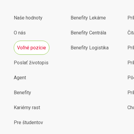
Naše hodnoty
Benefity Lekárne
Pr
O nás
Benefity Centrála
Čit
Voľné pozície
Benefity Logistika
Prí
Poslať životopis
Prí
Agent
Pô
Benefity
Pr
Kariérny rast
Ch
Pre študentov