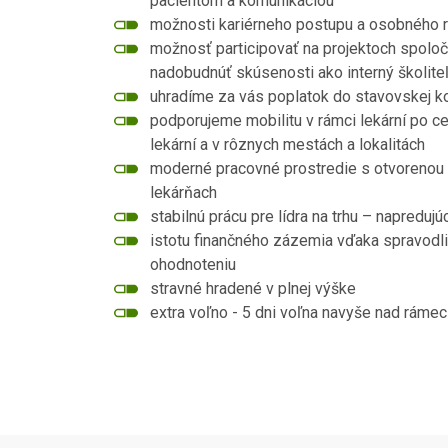
pacientom a komunikáciou
možnosti kariérneho postupu a osobného ro
možnosť participovať na projektoch spoloč
nadobudnúť skúsenosti ako interný školiteľ,
uhradíme za vás poplatok do stavovskej 
podporujeme mobilitu v rámci lekární po 
lekární a v rôznych mestách a lokalitách
moderné pracovné prostredie s otvorenou a
lekárňach
stabilnú prácu pre lídra na trhu – napreduj
istotu finančného zázemia vďaka spravod
ohodnoteniu
stravné hradené v plnej výške
extra voľno - 5 dni voľna navyše nad ráme