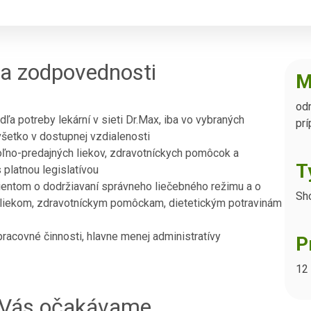
 a zodpovednosti
M
od
ľa potreby lekární v sieti Dr.Max, iba vo vybraných
prí
všetko v dostupnej vzdialenosti
oľno-predajných liekov, zdravotníckych pomôcok a
T
 platnou legislatívou
entom o dodržiavaní správneho liečebného režimu a o
Sh
k liekom, zdravotníckym pomôckam, dietetickým potravinám
racovné činnosti, hlavne menej administratívy
P
12
d Vás očakávame