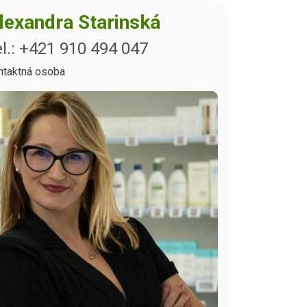
lexandra Starinská
l.: +421 910 494 047
ntaktná osoba