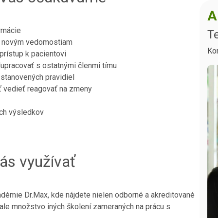
A
armácie
Te
sť novým vedomostiam
Ko
prístup k pacientovi
lupracovať s ostatnými členmi tímu
 stanovených pravidiel
sť vedieť reagovať na zmeny
ých výsledkov
ás využívať
démie Dr.Max, kde nájdete nielen odborné a akreditované
 ale množstvo iných školení zameraných na prácu s