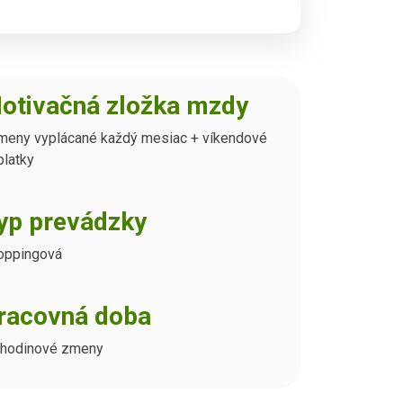
otivačná zložka mzdy
meny vyplácané každý mesiac + víkendové
platky
yp prevádzky
oppingová
racovná doba
 hodinové zmeny