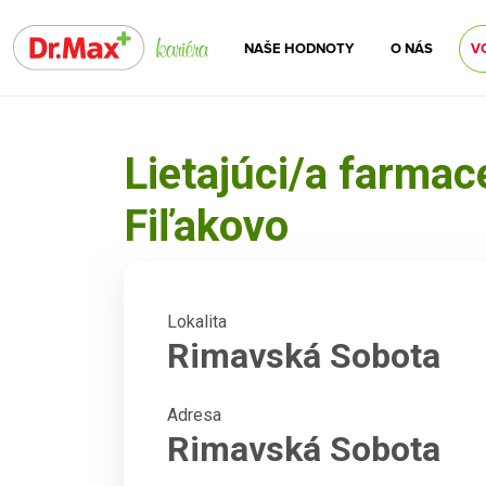
NAŠE HODNOTY
O NÁS
V
Lietajúci/a farma
Fiľakovo
Lokalita
Rimavská Sobota
Adresa
Rimavská Sobota