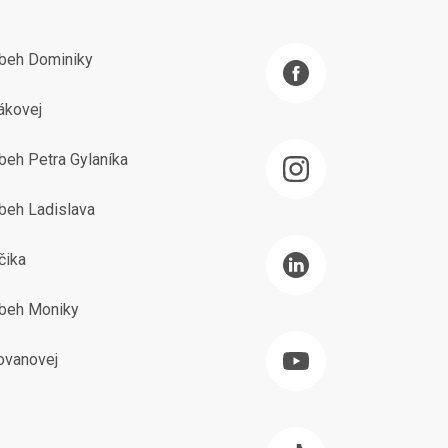
íbeh Dominiky
ákovej
beh Petra Gylaníka
beh Ladislava
čika
íbeh Moniky
ovanovej