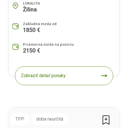
LOKALITA
Žilina
Základná mzda od
1850 €
Priemerná mzda na pozíciu
2150 €
Zobraziť detail ponuky
TPP
doba neurčitá