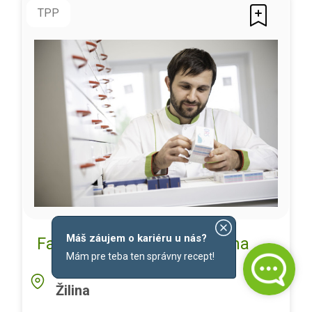
TPP
Máš záujem o kariéru u nás?
Farmaceut/ka - Bulvár, Žilina
Mám pre teba ten správny recept!
LOKALITA
Žilina