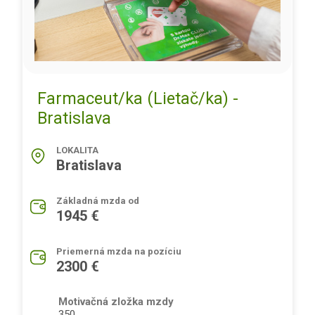
Farmaceut/ka (Lietač/ka) -
Bratislava
LOKALITA
Bratislava
Základná mzda od
1945 €
Priemerná mzda na pozíciu
2300 €
Motivačná zložka mzdy
350