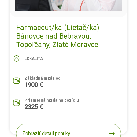
Farmaceut/ka (Lietač/ka) -
Bánovce nad Bebravou,
Topoľčany, Zlaté Moravce
LOKALITA
Základná mzda od
1900 €
Priemerná mzda na pozíciu
2325 €
Zobraziť detail ponuky