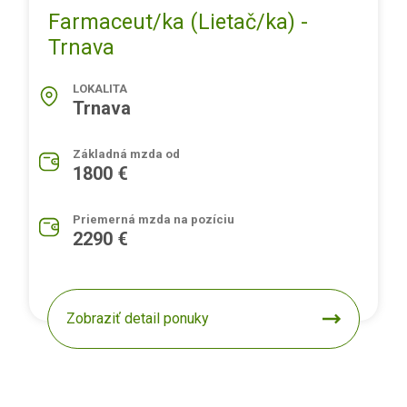
Farmaceut/ka (Lietač/ka) -
Trnava
LOKALITA
Trnava
Základná mzda od
1800 €
Priemerná mzda na pozíciu
2290 €
Zobraziť detail ponuky