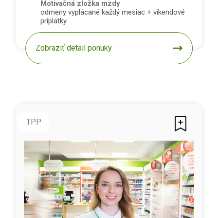
Motivačná zložka mzdy
odmeny vyplácané každý mesiac + víkendové
príplatky
Zobraziť detail ponuky
TPP