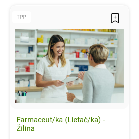
TPP
Farmaceut/ka (Lietač/ka) -
Žilina