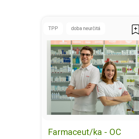
TPP
doba neurčitá
Farmaceut/ka - OC