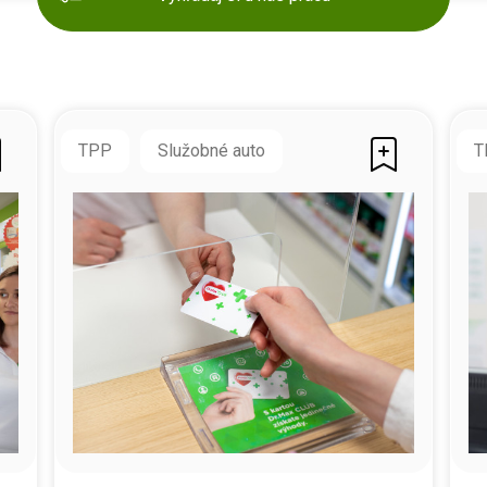
TPP
Služobné auto
T