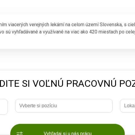
ním viacerých verejných lekární na celom území Slovenska, s cie
o sú vyhľadávané a využívané na viac ako 420 miestach po celej
DITE SI VOĽNÚ PRACOVNÚ POZ
Vyhľadaj si u nás prácu