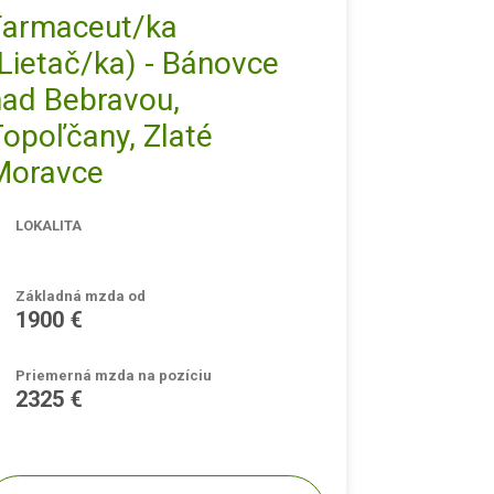
Farmaceut/ka
Lietač/ka) - Bánovce
nad Bebravou,
opoľčany, Zlaté
Moravce
LOKALITA
Základná mzda od
1900 €
Priemerná mzda na pozíciu
2325 €