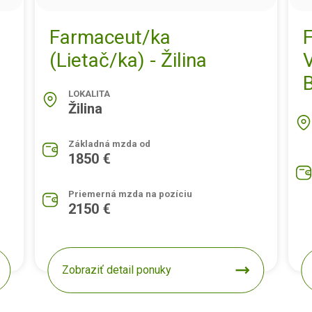
Farmaceut/ka
(Lietač/ka) - Žilina
B
LOKALITA
Žilina
Základná mzda od
1850 €
Priemerná mzda na pozíciu
2150 €
Zobraziť detail ponuky