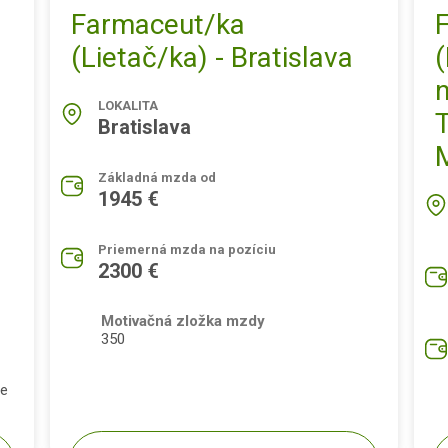
Farmaceut/ka
(Lietač/ka) - Bratislava
(
LOKALITA
T
Bratislava
Základná mzda od
1945 €
Priemerná mzda na pozíciu
2300 €
Motivačná zložka mzdy
350
pe