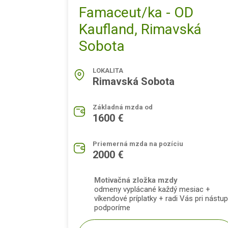
Famaceut/ka - OD
Kaufland, Rimavská
Sobota
LOKALITA
Rimavská Sobota
Základná mzda od
1600 €
Priemerná mzda na pozíciu
2000 €
Motivačná zložka mzdy
odmeny vyplácané každý mesiac +
víkendové príplatky + radi Vás pri nástu
podporíme