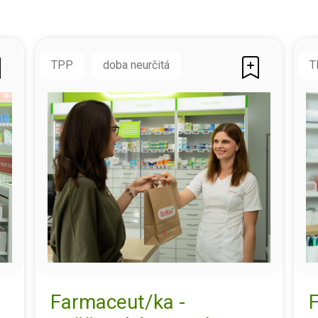
TPP
doba neurčitá
T
Farmaceut/ka -