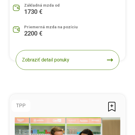
Základná mzda od
1730 €
Priemerná mzda na pozíciu
2200 €
Zobraziť detail ponuky
TPP