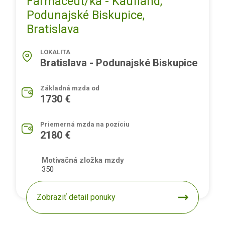
Farmaceut/ka - Kaufland,
Podunajské Biskupice,
Bratislava
LOKALITA
Bratislava - Podunajské Biskupice
Základná mzda od
1730 €
Priemerná mzda na pozíciu
2180 €
Motivačná zložka mzdy
350
Zobraziť detail ponuky