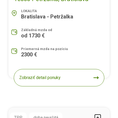
LOKALITA
Bratislava - Petržalka
Základná mzda od
od 1730 €
Priemerná mzda na pozíciu
2300 €
Zobraziť detail ponuky
TPP
doba neurčitá