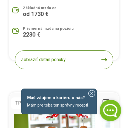
Základná mzda od
od 1730 €
Priemerná mzda na pozíciu
2230 €
Zobraziť detail ponuky
Máš záujem o kariéru u nás?
TPP
doba neurčitá
Mám pre teba ten správny recept!