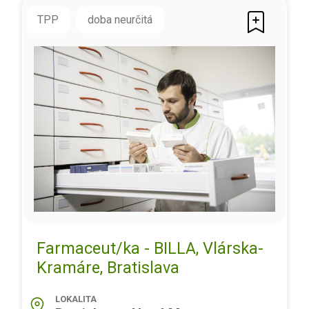
TPP
doba neurčitá
Farmaceut/ka - BILLA, Vlárska-
Kramáre, Bratislava
LOKALITA