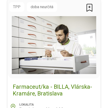
TPP
doba neurčitá
Farmaceut/ka - BILLA, Vlárska-
Kramáre, Bratislava
LOKALITA