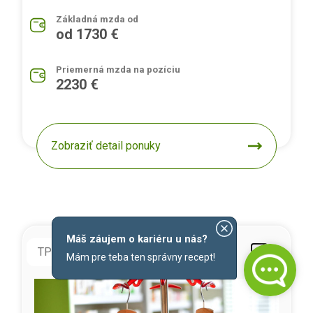
Základná mzda od
od 1730 €
Priemerná mzda na pozíciu
2230 €
Zobraziť detail ponuky
Máš záujem o kariéru u nás?
TPP
doba neurčitá
Mám pre teba ten správny recept!