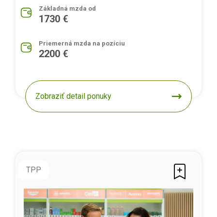
Základná mzda od
1730 €
Priemerná mzda na pozíciu
2200 €
Zobraziť detail ponuky
TPP