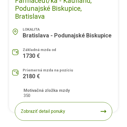
Farmaceut/ka - Kaufland,
Podunajské Biskupice,
Bratislava
LOKALITA
Bratislava - Podunajské Biskupice
Základná mzda od
1730 €
Priemerná mzda na pozíciu
2180 €
Motivačná zložka mzdy
350
Zobraziť detail ponuky