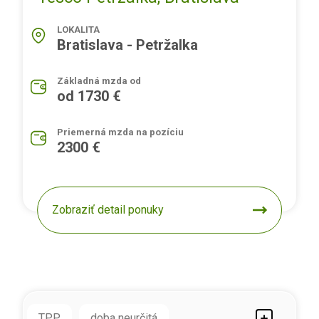
LOKALITA
Bratislava - Petržalka
Základná mzda od
od 1730 €
Priemerná mzda na pozíciu
2300 €
Zobraziť detail ponuky
TPP
doba neurčitá