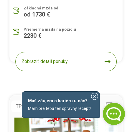
Základná mzda od
od 1730 €
Priemerná mzda na pozíciu
2230 €
Zobraziť detail ponuky
Máš záujem o kariéru u nás?
TPP
doba neurčitá
Mám pre teba ten správny recept!