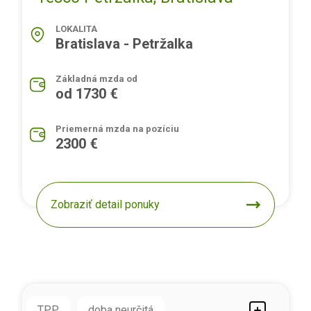
LOKALITA
Bratislava - Petržalka
Základná mzda od
od 1730 €
Priemerná mzda na pozíciu
2300 €
Zobraziť detail ponuky
TPP
doba neurčitá