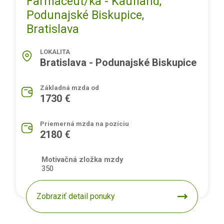
Farmaceut/ka - Kaufland,
Podunajské Biskupice,
Bratislava
LOKALITA
Bratislava - Podunajské Biskupice
Základná mzda od
1730 €
Priemerná mzda na pozíciu
2180 €
Motivačná zložka mzdy
350
Zobraziť detail ponuky