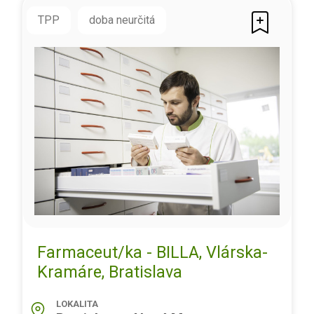
TPP
doba neurčitá
Farmaceut/ka - BILLA, Vlárska-
Kramáre, Bratislava
LOKALITA