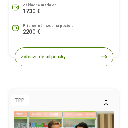
Základná mzda od
1730 €
Priemerná mzda na pozíciu
2200 €
Zobraziť detail ponuky
TPP