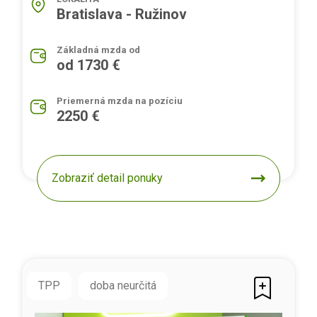
Bratislava - Ružinov
Základná mzda od
od 1730 €
Priemerná mzda na pozíciu
2250 €
Zobraziť detail ponuky
TPP
doba neurčitá