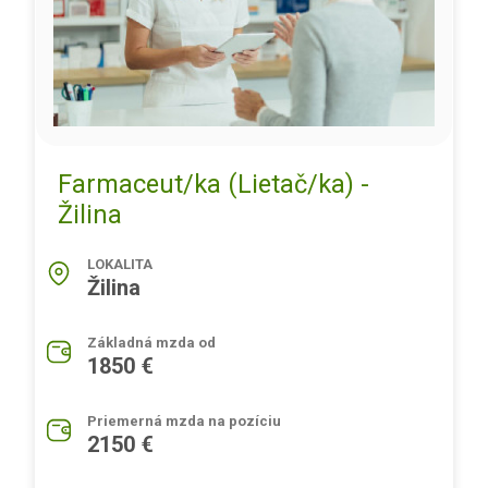
Farmaceut/ka (Lietač/ka) -
Žilina
LOKALITA
Žilina
Základná mzda od
1850 €
Priemerná mzda na pozíciu
2150 €