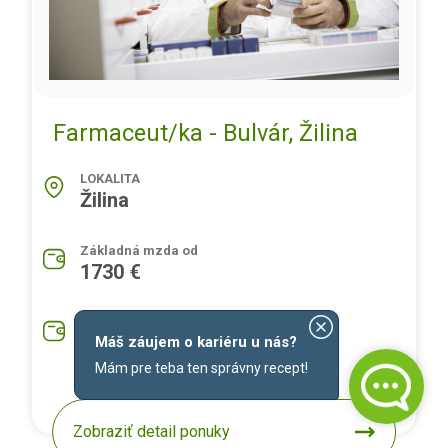
Farmaceut/ka - Bulvár, Žilina
LOKALITA
Žilina
Základná mzda od
1730 €
Priemerná mzda na pozíciu
1930 €
Máš záujem o kariéru u nás?
Mám pre teba ten správny recept!
Zobraziť detail ponuky