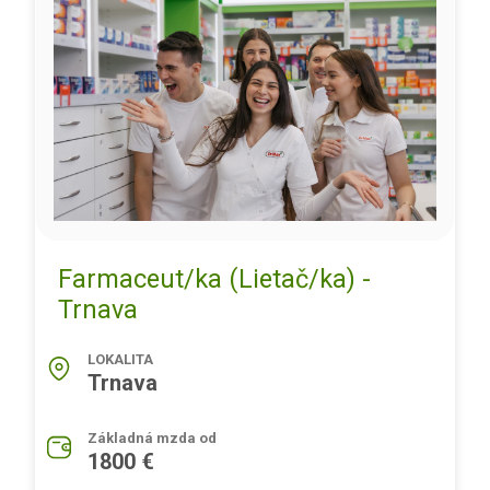
Farmaceut/ka (Lietač/ka) -
Trnava
LOKALITA
Trnava
Základná mzda od
1800 €