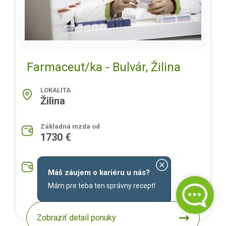
Farmaceut/ka - Bulvár, Žilina
LOKALITA
Žilina
Základná mzda od
1730 €
Priemerná mzda na pozíciu
1930 €
Máš záujem o kariéru u nás?
Mám pre teba ten správny recept!
Zobraziť detail ponuky