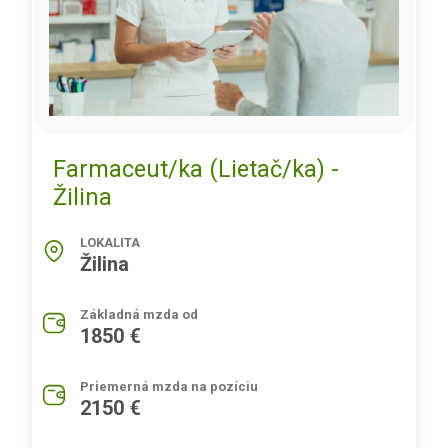
Farmaceut/ka (Lietač/ka) -
Žilina
LOKALITA
Žilina
Základná mzda od
1850 €
Priemerná mzda na pozíciu
2150 €