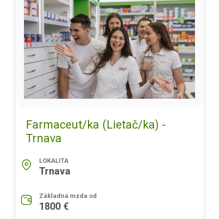
Farmaceut/ka (Lietač/ka) -
Trnava
LOKALITA
Trnava
Základná mzda od
1800 €