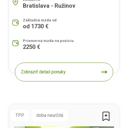
Bratislava - Ružinov
Základná mzda od
od 1730 €
Priemerná mzda na pozíciu
2250 €
Zobraziť detail ponuky
TPP
doba neurčitá