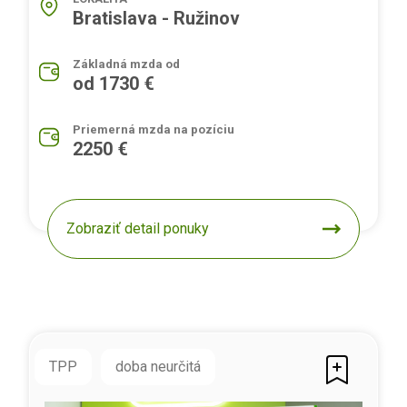
Bratislava - Ružinov
Základná mzda od
od 1730 €
Priemerná mzda na pozíciu
2250 €
Zobraziť detail ponuky
TPP
doba neurčitá