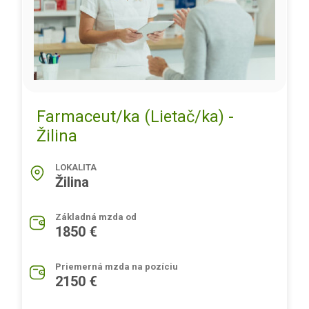
Farmaceut/ka (Lietač/ka) -
Žilina
LOKALITA
Žilina
Základná mzda od
1850 €
Priemerná mzda na pozíciu
2150 €