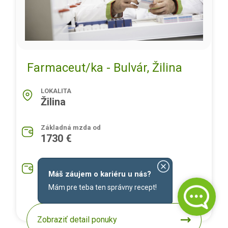
Farmaceut/ka - Bulvár, Žilina
LOKALITA
Žilina
Základná mzda od
1730 €
Priemerná mzda na pozíciu
1930 €
Máš záujem o kariéru u nás?
Mám pre teba ten správny recept!
Zobraziť detail ponuky