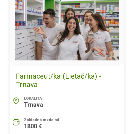
Farmaceut/ka (Lietač/ka) -
Trnava
LOKALITA
Trnava
Základná mzda od
1800 €