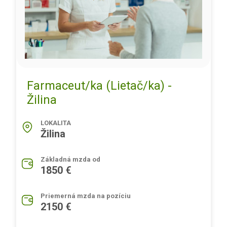
Farmaceut/ka (Lietač/ka) -
Žilina
LOKALITA
Žilina
Základná mzda od
1850 €
Priemerná mzda na pozíciu
2150 €