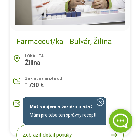
Farmaceut/ka - Bulvár, Žilina
LOKALITA
Žilina
Základná mzda od
1730 €
Priemerná mzda na pozíciu
1930 €
Máš záujem o kariéru u nás?
Mám pre teba ten správny recept!
Zobraziť detail ponuky