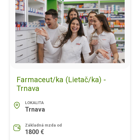
Farmaceut/ka (Lietač/ka) -
Trnava
LOKALITA
Trnava
Základná mzda od
1800 €