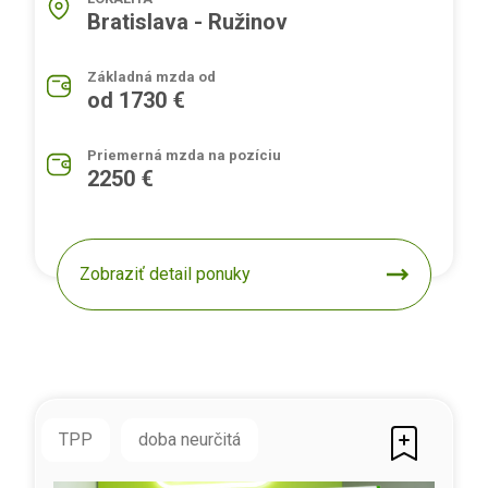
Bratislava - Ružinov
Základná mzda od
od 1730 €
Priemerná mzda na pozíciu
2250 €
Zobraziť detail ponuky
TPP
doba neurčitá