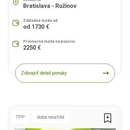
Bratislava - Ružinov
Základná mzda od
od 1730 €
Priemerná mzda na pozíciu
2250 €
Zobraziť detail ponuky
TPP
doba neurčitá