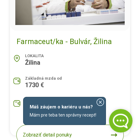
Farmaceut/ka - Bulvár, Žilina
LOKALITA
Žilina
Základná mzda od
1730 €
Priemerná mzda na pozíciu
1930 €
Máš záujem o kariéru u nás?
Mám pre teba ten správny recept!
Zobraziť detail ponuky