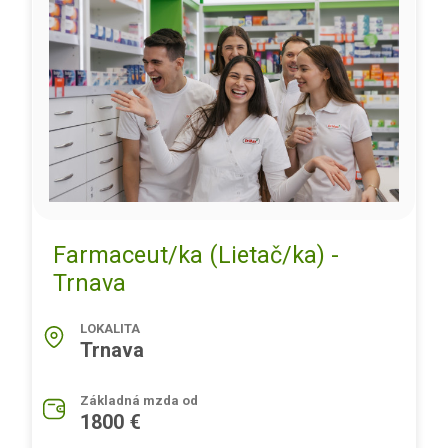
Farmaceut/ka (Lietač/ka) -
Trnava
LOKALITA
Trnava
Základná mzda od
1800 €