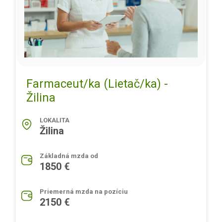
Farmaceut/ka (Lietač/ka) -
Žilina
LOKALITA
Žilina
Základná mzda od
1850 €
Priemerná mzda na pozíciu
2150 €