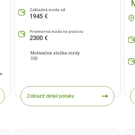
Základná mzda od
1945 €
Priemerná mzda na pozíciu
2300 €
Motivačná zložka mzdy
350
pe
Zobraziť detail ponuky