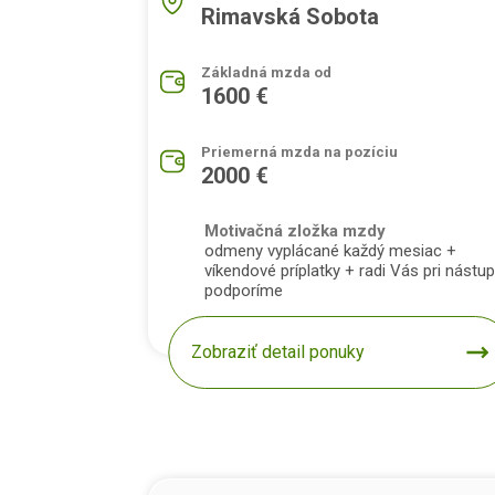
Rimavská Sobota
Základná mzda od
1600 €
Priemerná mzda na pozíciu
2000 €
Motivačná zložka mzdy
odmeny vyplácané každý mesiac +
víkendové príplatky + radi Vás pri nástu
podporíme
Zobraziť detail ponuky