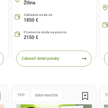
Žilina
Základná mzda od
1850 €
Priemerná mzda na pozíciu
2150 €
Zobraziť detail ponuky
TPP
doba neurčitá
T