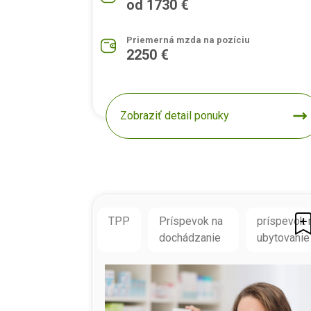
od 1730 €
Priemerná mzda na pozíciu
2250 €
Zobraziť detail ponuky
TPP
Príspevok na
príspevok 
dochádzanie
ubytovanie