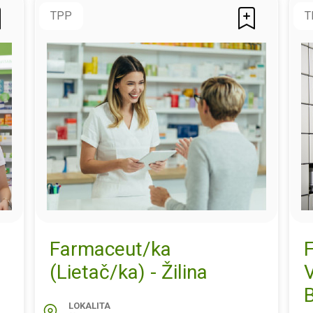
TPP
T
Farmaceut/ka
(Lietač/ka) - Žilina
B
LOKALITA