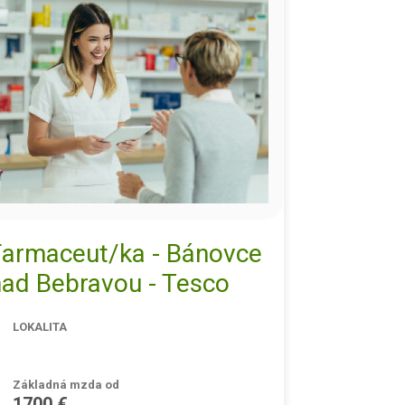
Farmaceut/ka - Bánovce
nad Bebravou - Tesco
LOKALITA
Základná mzda od
1700 €