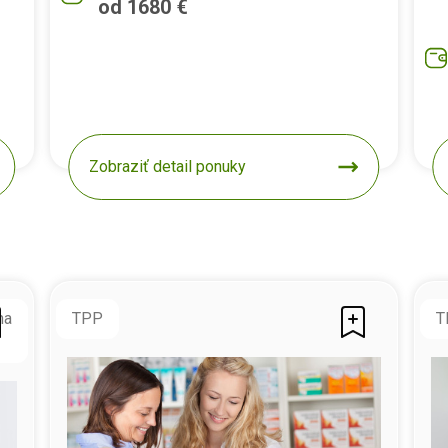
od 1680 €
Zobraziť detail ponuky
na
TPP
T