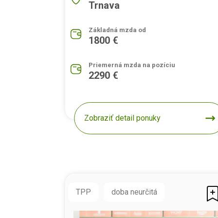
Trnava
Základná mzda od
1800 €
Priemerná mzda na pozíciu
2290 €
Zobraziť detail ponuky
TPP
doba neurčitá