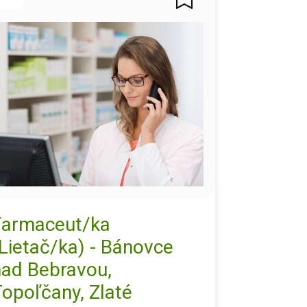
Farmaceut/ka
Lietač/ka) - Bánovce
nad Bebravou,
opoľčany, Zlaté