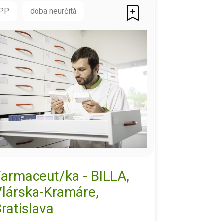
PP
doba neurčitá
Farmaceut/ka - BILLA,
Vlárska-Kramáre,
ratislava