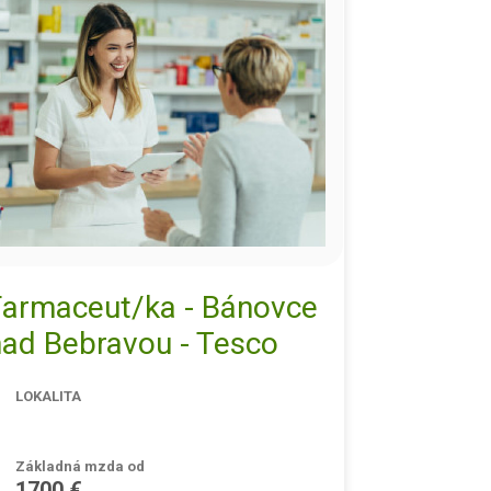
Farmaceut/ka - Bánovce
nad Bebravou - Tesco
LOKALITA
Základná mzda od
1700 €