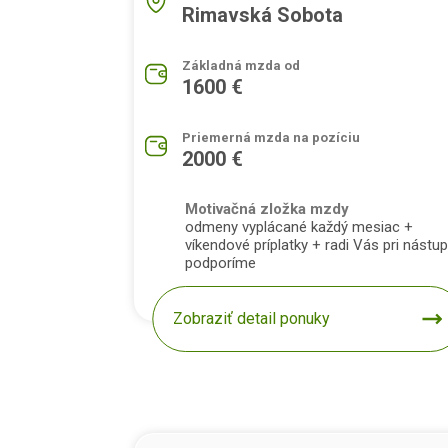
Rimavská Sobota
Základná mzda od
1600 €
Priemerná mzda na pozíciu
2000 €
Motivačná zložka mzdy
odmeny vyplácané každý mesiac +
víkendové príplatky + radi Vás pri nástu
podporíme
Zobraziť detail ponuky