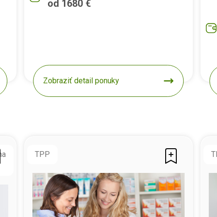
od 1680 €
Zobraziť detail ponuky
na
TPP
T