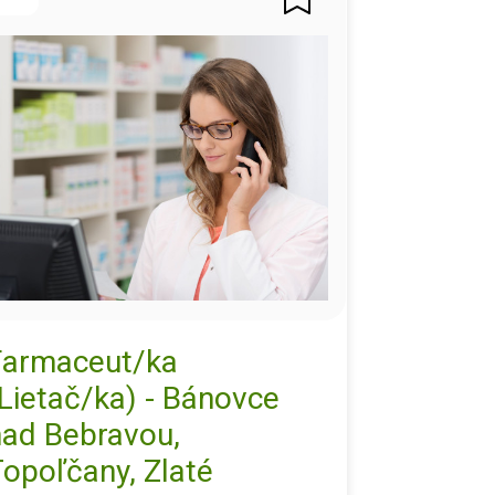
Farmaceut/ka
Lietač/ka) - Bánovce
nad Bebravou,
opoľčany, Zlaté