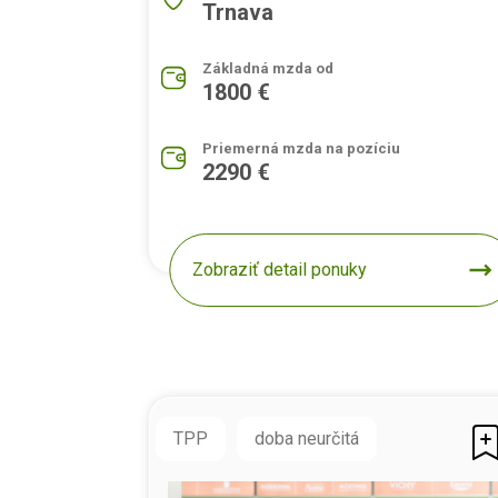
Trnava
Základná mzda od
1800 €
Priemerná mzda na pozíciu
2290 €
Zobraziť detail ponuky
TPP
doba neurčitá