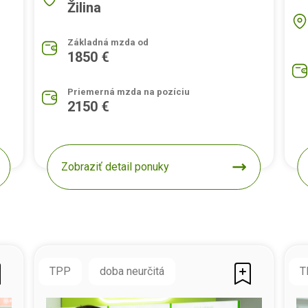
Žilina
Základná mzda od
1850 €
Priemerná mzda na pozíciu
2150 €
Zobraziť detail ponuky
TPP
doba neurčitá
T