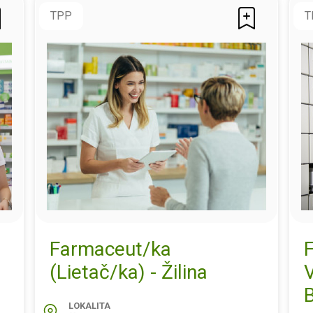
TPP
T
Farmaceut/ka
(Lietač/ka) - Žilina
B
LOKALITA