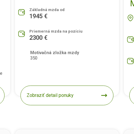
Základná mzda od
1945 €
Priemerná mzda na pozíciu
2300 €
Motivačná zložka mzdy
350
pe
Zobraziť detail ponuky