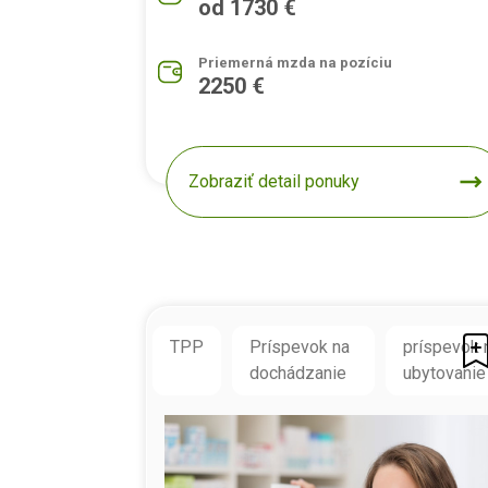
od 1730 €
Priemerná mzda na pozíciu
2250 €
Zobraziť detail ponuky
TPP
Príspevok na
príspevok 
dochádzanie
ubytovanie