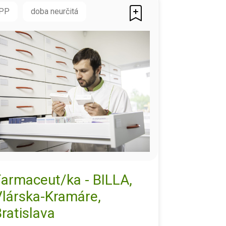
PP
doba neurčitá
Farmaceut/ka - BILLA,
Vlárska-Kramáre,
ratislava