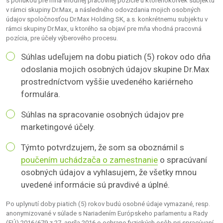
s ponukou pre mňa vhodnej pracovnej pozície u ktoréhokoľvek subjektu
v rámci skupiny Dr.Max, a následného odovzdania mojich osobných
údajov spoločnosťou Dr.Max Holding SK, a.s. konkrétnemu subjektu v
rámci skupiny Dr.Max, u ktorého sa objaví pre mňa vhodná pracovná
pozícia, pre účely výberového procesu.
Súhlas udeľujem na dobu piatich (5) rokov odo dňa
odoslania mojich osobných údajov skupine Dr.Max
prostredníctvom vyššie uvedeného kariérneho
formulára.
Súhlas na spracovanie osobných údajov pre
marketingové účely.
Týmto potvrdzujem, že som sa oboznámil s
poučením uchádzača o zamestnanie
o spracúvaní
osobných údajov a vyhlasujem, že všetky mnou
uvedené informácie sú pravdivé a úplné.
Po uplynutí doby piatich (5) rokov budú osobné údaje vymazané, resp.
anonymizované v súlade s Nariadením Európskeho parlamentu a Rady
(EÚ) 2016/679 z 27. apríla 2016 o ochrane fyzických osôb pri spracúvaní