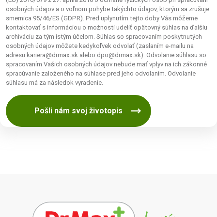
osobných údajov a o voľnom pohybe takýchto údajov, ktorým sa zrušuje
smernica 95/46/ES (GDPR). Pred uplynutím tejto doby Vás môžeme
kontaktovať s informáciou o možnosti udeliť opätovný súhlas na ďalšiu
archiváciu za tým istým účelom. Súhlas so spracovaním poskytnutých
osobných údajov môžete kedykoľvek odvolať (zaslaním e-mailu na
adresu kariera@drmax.sk alebo dpo@drmax.sk). Odvolanie súhlasu so
spracovaním Vašich osobných údajov nebude mať vplyv na ich zákonné
spracúvanie založeného na súhlase pred jeho odvolaním. Odvolanie
súhlasu má za následok vyradenie.
Pošli nám svoj životopis