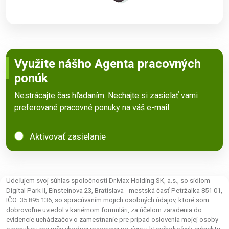
Využite nášho Agenta pracovných
ponúk
Nestrácajte čas hľadaním. Nechajte si zasielať vami
preferované pracovné ponuky na váš e-mail.
Aktivovať zasielanie
Udeľujem svoj súhlas spoločnosti Dr.Max Holding SK, a.s., so sídlom
Digital Park II, Einsteinova 23, Bratislava - mestská časť Petržalka 851 01,
IČO: 35 895 136, so spracúvaním mojich osobných údajov, ktoré som
dobrovoľne uviedol v kariérnom formulári, za účelom zaradenia do
evidencie uchádzačov o zamestnanie pre prípad oslovenia mojej osoby